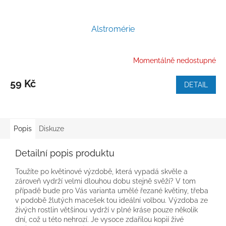
Alstromérie
Momentálně nedostupné
59 Kč
DETAIL
Popis
Diskuze
Detailní popis produktu
Toužíte po květinové výzdobě, která vypadá skvěle a
zároveň vydrží velmi dlouhou dobu stejně svěží? V tom
případě bude pro Vás varianta umělé řezané květiny, třeba
v podobě žlutých macešek tou ideální volbou. Výzdoba ze
živých rostlin většinou vydrží v plné kráse pouze několik
dní, což u této nehrozí. Je vysoce zdařilou kopií živé