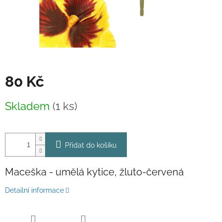
80 Kč
Měrná
Skladem
(1 ks)
cena:
Přidat do košíku
Maceška - umělá kytice, žluto-červená
Detailní informace