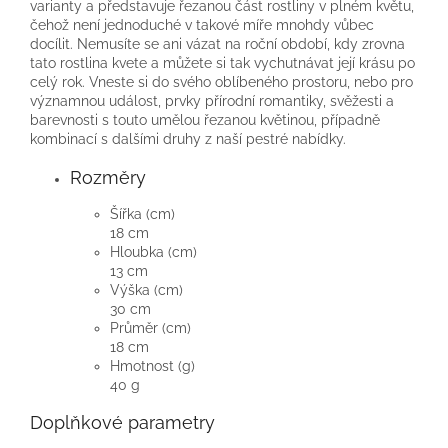
varianty a představuje řezanou část rostliny v plném květu,
čehož není jednoduché v takové míře mnohdy vůbec
docílit. Nemusíte se ani vázat na roční období, kdy zrovna
tato rostlina kvete a můžete si tak vychutnávat její krásu po
celý rok. Vneste si do svého oblíbeného prostoru, nebo pro
významnou událost, prvky přírodní romantiky, svěžesti a
barevnosti s touto umělou řezanou květinou, případně
kombinací s dalšími druhy z naší pestré nabídky.
Rozměry
Šířka (cm)
18 cm
Hloubka (cm)
13 cm
Výška (cm)
30 cm
Průměr (cm)
18 cm
Hmotnost (g)
40 g
Doplňkové parametry