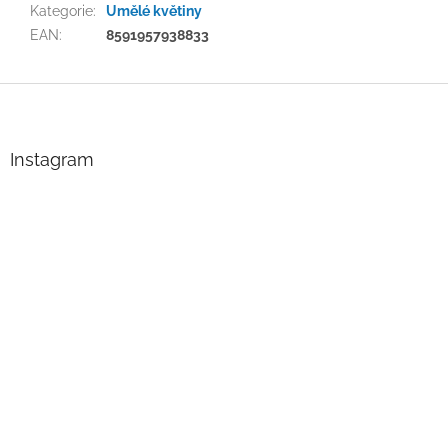
Kategorie
:
Umělé květiny
EAN
:
8591957938833
Z
á
p
a
Instagram
t
í