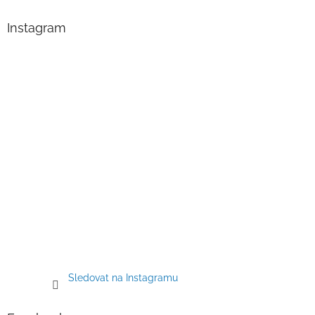
p
a
Instagram
t
í
Sledovat na Instagramu