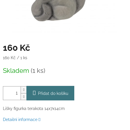
160 Kč
Měrná
160 Kč / 1 ks
cena:
Skladem
(1 ks)
Přidat do košíku
Lišky figurka terakota 14x7x14cm
Detailní informace