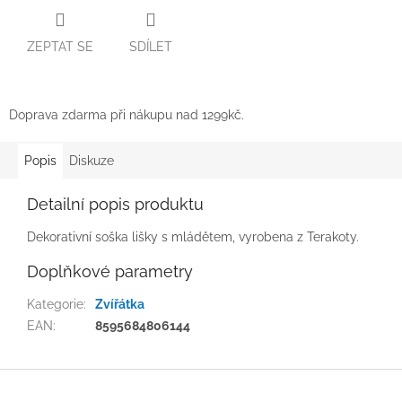
ZEPTAT SE
SDÍLET
Doprava zdarma při nákupu nad 1299kč.
Popis
Diskuze
Detailní popis produktu
Dekorativní soška lišky s mládětem, vyrobena z Terakoty.
Doplňkové parametry
Kategorie
:
Zvířátka
EAN
:
8595684806144
Z
á