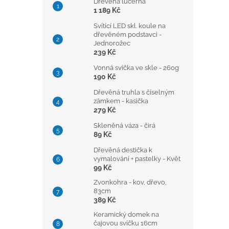
Dřevěná lucerna
1 189 Kč
Svítící LED skl. koule na
dřevěném podstavci -
Jednorožec
239 Kč
Vonná svíčka ve skle - 260g
190 Kč
Dřevěná truhla s číselným
zámkem - kasička
279 Kč
Skleněná váza - čirá
89 Kč
Dřevěná destička k
vymalování + pastelky - Květ
99 Kč
Zvonkohra - kov, dřevo,
83cm
389 Kč
Keramický domek na
čajovou svíčku 16cm