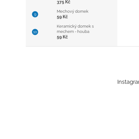
375 Kč
Mechový domek
59 Kč
Keramický domek s
mechem - houba
59 Kč
Z
á
p
a
t
Instagr
í