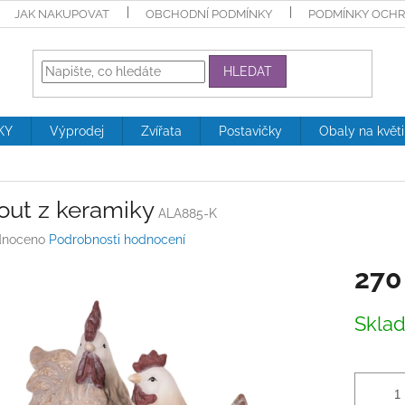
JAK NAKUPOVAT
OBCHODNÍ PODMÍNKY
PODMÍNKY OCHR
HLEDAT
KY
Výprodej
Zvířata
Postavičky
Obaly na květ
out z keramiky
ALA885-K
né
noceno
Podrobnosti hodnocení
ení
270
tu
Měrná
Skla
cena:
ek.