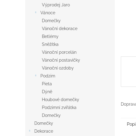
n
Výprodej Jaro
e
Vánoce
l
Domečky
Vánoční dekorace
Betlémy
Sněžítka
Vánoční porcelán
Vánoční postavičky
Vánoční ozdoby
Podzim
Pieta
Dýně
Houbové domečky
Doprava
Podzimní zvířátka
Domečky
Domečky
Popi
Dekorace