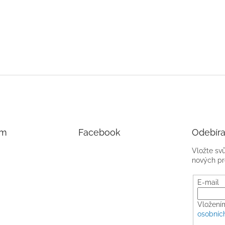
am
Facebook
Odebíra
Vložte sv
nových pr
E-mail
Vložení
osobníc