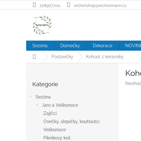
Přejít
728567700
eichelshop@eichelmann.cz
na
obsah
Sezóna
Domečky
Dekorace
NOVIN
Domů
Postavičky
Kohout z keramiky
P
Koh
o
Přeskočit
s
Průměr
Kategorie
Neohod
kategorie
t
hodnoc
r
produk
Sezóna
a
je
Jaro a Velikonoce
n
0,0
z
Zajíčci
n
5
í
Ovečky, slepičky, kouhoutci
hvězdič
p
Velikonoce
a
Piknikový koš