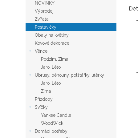
NOVINKY
Det
Výprodej
Zvířata
Postavičky
Obaly na květiny
Kovové dekorace
Věnce
Podzim, Zima
Jaro, Léto
Ubrusy, běhouny, polštářky, utěrky
Jaro, Léto
Zima
Přízdoby
Svíčky
Yankee Candle
WoodWick
Domácí potřeby