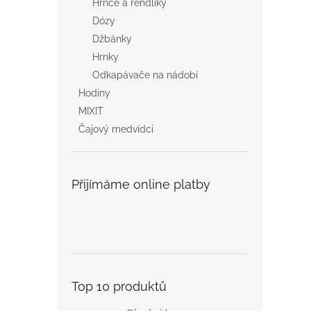
Hrnce a rendlíky
Dózy
Džbánky
Hrnky
Odkapávače na nádobí
Hodiny
MIXIT
Čajový medvídci
Přijímáme online platby
Top 10 produktů