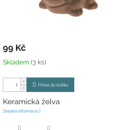
99 Kč
Měrná
Skladem
(3 ks)
cena:
Přidat do košíku
Keramická želva
Detailní informace