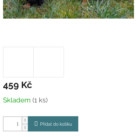
459 Kč
Měrná
Skladem
(1 ks)
cena:
Přidat do košíku