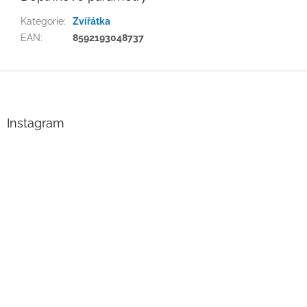
Kategorie
:
Zvířátka
EAN
:
8592193048737
Z
á
p
a
Instagram
t
í