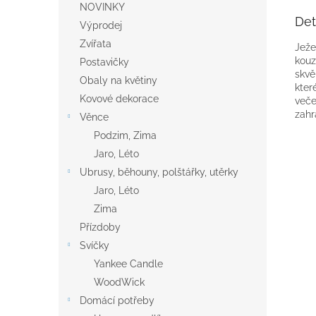
NOVINKY
Det
Výprodej
Zvířata
Ježe
kouz
Postavičky
skvě
Obaly na květiny
kter
Kovové dekorace
veče
zahr
Věnce
Podzim, Zima
Jaro, Léto
Ubrusy, běhouny, polštářky, utěrky
Jaro, Léto
Zima
Přízdoby
Svíčky
Yankee Candle
WoodWick
Domácí potřeby