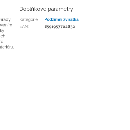
Doplňkové parametry
ahrady
Kategorie
:
Podzimní zvířátka
ováním
EAN
:
8591957702632
íky
ých
ro
teriéru.