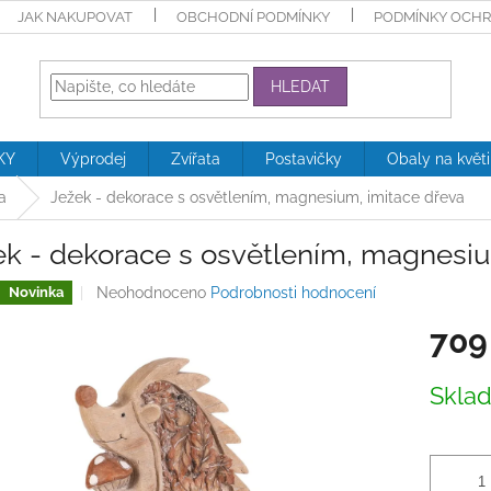
JAK NAKUPOVAT
OBCHODNÍ PODMÍNKY
PODMÍNKY OCHR
HLEDAT
KY
Výprodej
Zvířata
Postavičky
Obaly na květ
a
Ježek - dekorace s osvětlením, magnesium, imitace dřeva
ek - dekorace s osvětlením, magnesiu
Průměrné
Neohodnoceno
Podrobnosti hodnocení
Novinka
hodnocení
709
produktu
je
0,0
Měrná
Skla
z
cena:
5
hvězdiček.