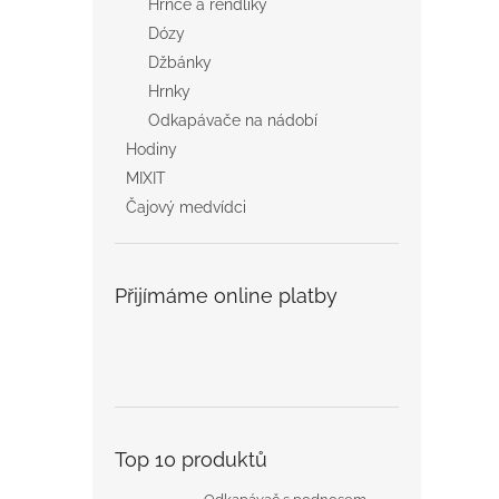
Hrnce a rendlíky
Dózy
Džbánky
Hrnky
Odkapávače na nádobí
Hodiny
MIXIT
Čajový medvídci
Přijímáme online platby
Top 10 produktů