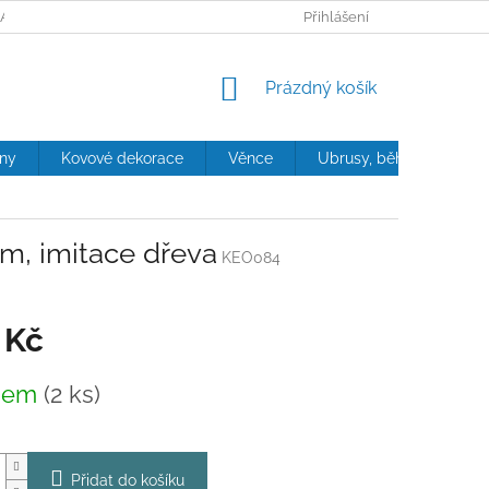
ANY OSOBNÍCH ÚDAJŮ
Přihlášení
NÁKUPNÍ
Prázdný košík
KOŠÍK
iny
Kovové dekorace
Věnce
Ubrusy, běhouny, polštá
m, imitace dřeva
KEO084
 Kč
dem
(2 ks)
Přidat do košíku