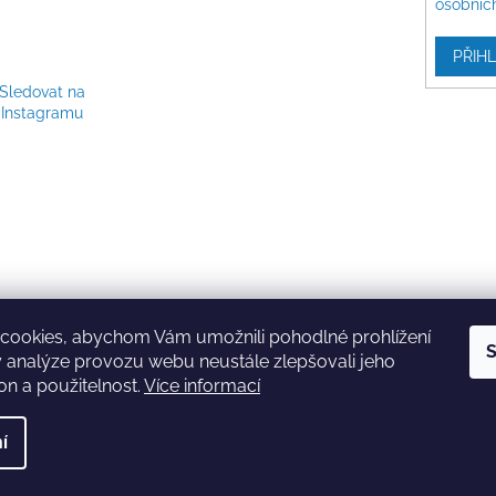
osobníc
PŘIHL
Sledovat na
Instagramu
cookies, abychom Vám umožnili pohodlné prohlížení
S
 analýze provozu webu neustále zlepšovali jeho
on a použitelnost.
Více informací
í
a.