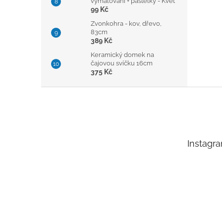
vymalování + pastelky - Květ
99 Kč
Zvonkohra - kov, dřevo,
83cm
389 Kč
Keramický domek na
čajovou svíčku 16cm
375 Kč
Z
á
p
a
t
Instagr
í