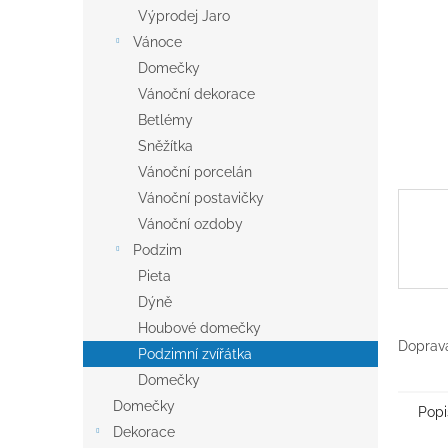
n
Výprodej Jaro
e
Vánoce
l
Domečky
Vánoční dekorace
Betlémy
Sněžítka
Vánoční porcelán
Vánoční postavičky
Vánoční ozdoby
Podzim
Pieta
Dýně
Houbové domečky
Doprava
Podzimní zvířátka
Domečky
Domečky
Popi
Dekorace