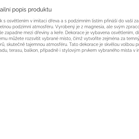
ailní popis produktu
k s osvětlením v imitaci dřeva a s podzimním listím přináší do vaší z
elnou podzimní atmosféru. Vyrobený je z magnesia, ale svým zprac
le zapadne mezi dřeviny a keře. Dekorace je vybavena osvětlením, d
ému můžete rozsvítit vybrané místo, čímž vytvoříte zejména za temn
rů, skutečně tajemnou atmosféru. Tato dekorace je skvělou volbou p
adu, terasu, balkon, případně i stylovým prvkem vybraného místa v in