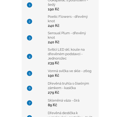
Odkapávač s podnosem -
šedý
190 Kč
Poetic Flowers - dřevěný
knot
240 Kč
Sensual Plum - dřevěný
knot
240 Kč
Svítící LED skl. koule na
dřevěném podstavci -
Jednorožec
239 Kč
Vonná svíčka ve skle - 260g
190 Kč
Dřevěná truhla s číselným
zámkem - kasička
279 Kč
Skleněná váza - čirá
89 Kč
Dřevěná destička k