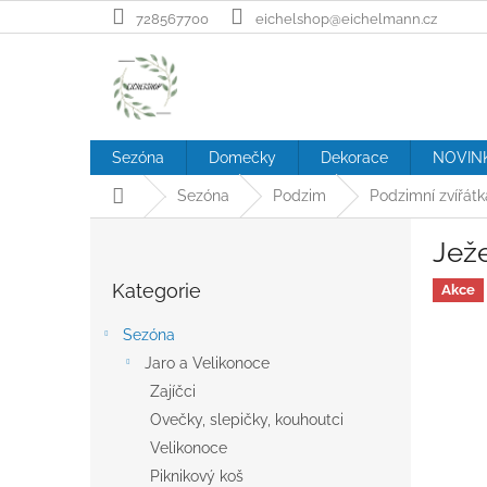
Přejít
728567700
eichelshop@eichelmann.cz
na
obsah
Sezóna
Domečky
Dekorace
NOVIN
Domů
Sezóna
Podzim
Podzimní zvířátk
P
Jež
o
Přeskočit
s
Kategorie
kategorie
Akce
t
r
Sezóna
a
Jaro a Velikonoce
n
Zajíčci
n
í
Ovečky, slepičky, kouhoutci
p
Velikonoce
a
Piknikový koš