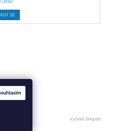
h údajů
ÁSIT SE
ouhlasím
Vytvořil Shoptet