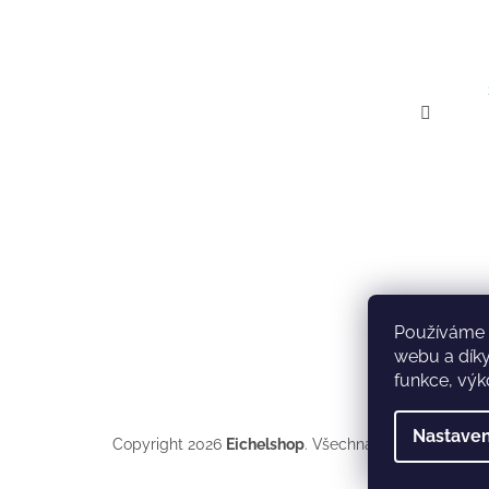
Používáme 
webu a díky
funkce, výk
Nastaven
Copyright 2026
Eichelshop
. Všechna práva vyhrazen