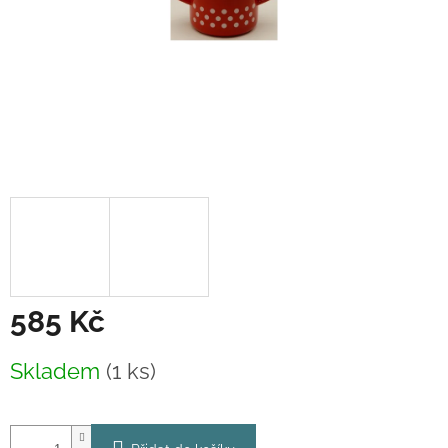
585 Kč
Měrná
Skladem
(1 ks)
cena: