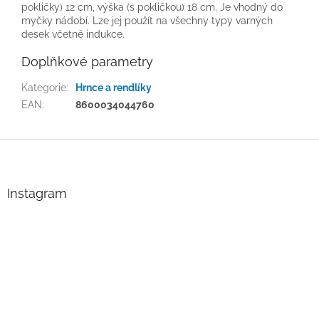
pokličky) 12 cm, výška (s pokličkou) 18 cm. Je vhodný do
myčky nádobí. Lze jej použít na všechny typy varných
desek včetně indukce.
Doplňkové parametry
Kategorie
:
Hrnce a rendlíky
EAN
:
8600034044760
Z
á
p
a
Instagram
t
í