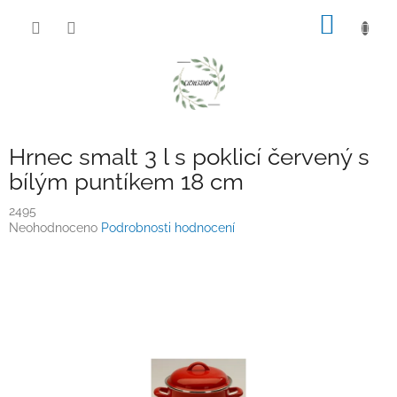
Přejít
NÁKUP
na
obsah
KOŠÍK
Hrnec smalt 3 l s poklicí červený s
bílým puntíkem 18 cm
2495
Průměrné
Neohodnoceno
Podrobnosti hodnocení
hodnocení
produktu
je
0,0
z
5
hvězdiček.