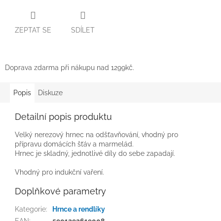
ZEPTAT SE
SDÍLET
Doprava zdarma při nákupu nad 1299kč.
Popis
Diskuze
Detailní popis produktu
Velký nerezový hrnec na odšťavňování, vhodný pro
přípravu domácích šťáv a marmelád.
Hrnec je skladný, jednotlivé díly do sebe zapadají.
Vhodný pro indukční vaření.
Doplňkové parametry
Kategorie
:
Hrnce a rendlíky
EAN
:
5901292619008