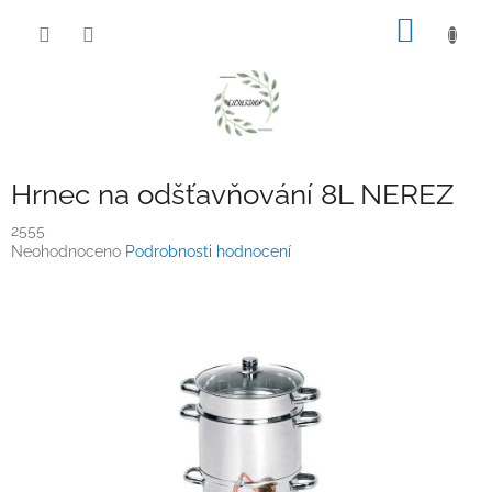
Přejít
NÁKUP
na
obsah
KOŠÍK
Hrnec na odšťavňování 8L NEREZ
2555
Průměrné
Neohodnoceno
Podrobnosti hodnocení
hodnocení
produktu
je
0,0
z
5
hvězdiček.