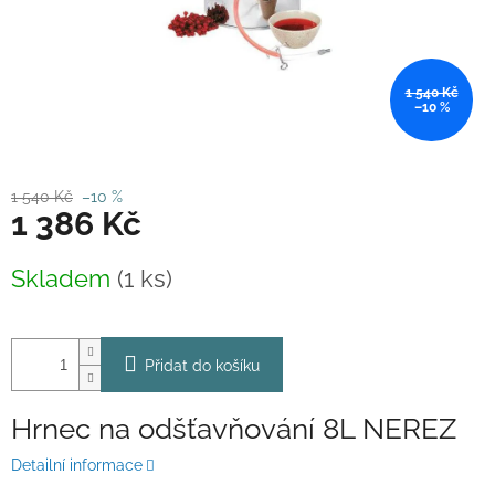
1 540 Kč
–10 %
1 540 Kč
–10 %
1 386 Kč
Měrná
Skladem
(1 ks)
cena:
Přidat do košíku
Hrnec na odšťavňování 8L NEREZ
Detailní informace