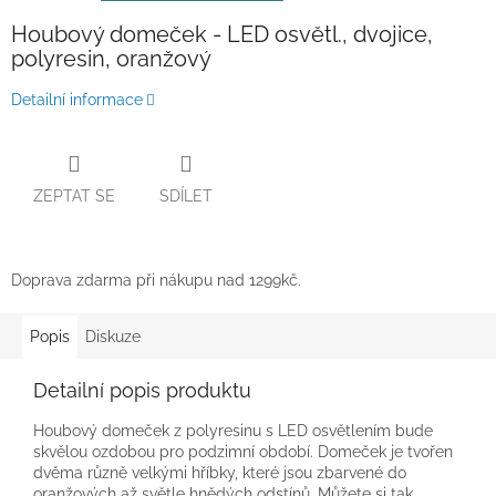
Houbový domeček - LED osvětl., dvojice,
polyresin, oranžový
Detailní informace
ZEPTAT SE
SDÍLET
Doprava zdarma při nákupu nad 1299kč.
Popis
Diskuze
Detailní popis produktu
Houbový domeček z polyresinu s LED osvětlením bude
skvělou ozdobou pro podzimní období. Domeček je tvořen
dvěma různě velkými hříbky, které jsou zbarvené do
oranžových až světle hnědých odstínů. Můžete si tak