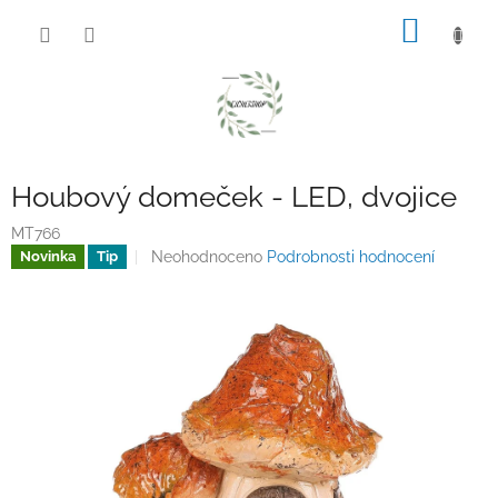
Přejít
NÁKUP
na
obsah
KOŠÍK
Houbový domeček - LED, dvojice
MT766
Průměrné
Neohodnoceno
Podrobnosti hodnocení
Novinka
Tip
hodnocení
produktu
je
0,0
z
5
hvězdiček.