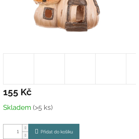
155 Kč
Měrná
Skladem
(>5 ks)
cena:
Přidat do košíku