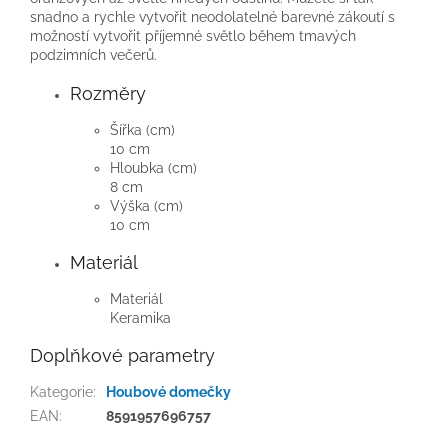
snadno a rychle vytvořit neodolatelné barevné zákoutí s
možností vytvořit příjemné světlo během tmavých
podzimních večerů.
Rozměry
Šířka (cm)
10 cm
Hloubka (cm)
8 cm
Výška (cm)
10 cm
Materiál
Materiál
Keramika
Doplňkové parametry
Kategorie
:
Houbové domečky
EAN
:
8591957696757