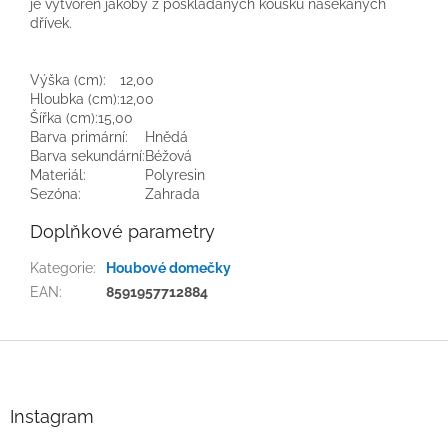
je vytvořen jakoby z poskládaných kousků nasekaných
dřívek.
Výška (cm):
12,00
Hloubka (cm):
12,00
Šířka (cm):
15,00
Barva primární:
Hnědá
Barva sekundární:
Béžová
Materiál:
Polyresin
Sezóna:
Zahrada
Doplňkové parametry
Kategorie
:
Houbové domečky
EAN
:
8591957712884
Z
á
p
a
Instagram
t