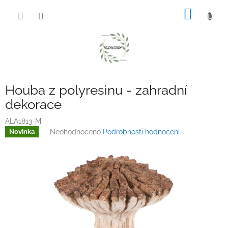
Přejít
NÁKUP
na
obsah
KOŠÍK
Houba z polyresinu - zahradní
dekorace
ALA1813-M
Průměrné
Neohodnoceno
Podrobnosti hodnocení
Novinka
hodnocení
produktu
je
0,0
z
5
hvězdiček.