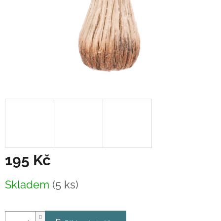
195 Kč
Měrná
Skladem
(5 ks)
cena: