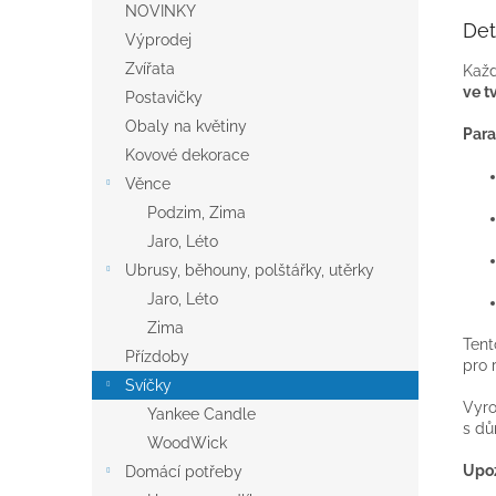
NOVINKY
Det
Výprodej
Zvířata
Každ
ve t
Postavičky
Obaly na květiny
Para
Kovové dekorace
Věnce
Podzim, Zima
Jaro, Léto
Ubrusy, běhouny, polštářky, utěrky
Jaro, Léto
Zima
Tent
Přízdoby
pro 
Svíčky
Vyro
Yankee Candle
s dů
WoodWick
Upoz
Domácí potřeby