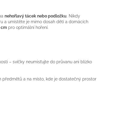
 na
nehořlavý tácek nebo podložku
. Nikdy
oru a umístěte je mimo dosah dětí a domácích
5 cm
pro optimální hoření.
kosti – svíčky neumisťujte do průvanu ani blízko
h předmětů a na místo, kde je dostatečný prostor