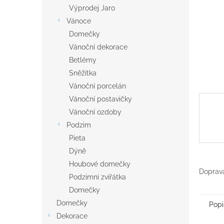
n
Výprodej Jaro
e
Vánoce
l
Domečky
Vánoční dekorace
Betlémy
Sněžítka
Vánoční porcelán
Vánoční postavičky
Vánoční ozdoby
Podzim
Pieta
Dýně
Houbové domečky
Doprava
Podzimní zvířátka
Domečky
Domečky
Popi
Dekorace