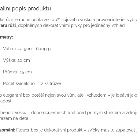
ailní popis produktu
á růže je ručně odlitá ze 100% sójového vosku a provoní interiér vy
varu růží
, doplněných dekorativními prvky pro jedinečný vzhled.
metry:
Váha: cca 500 - 600g g
Výška: 20 cm
Průměr: 15 cm
Počet svíček: 10 - 12 ks (růže)
o elegantní box potěší nejen svou vůní, ale i vzhledem – je ideální jak
radost.
beno z vosku – doporučujeme chránit před přímým sluncem a zdroji te
razem na detail.
ornění:
Flower box je dekorativní produkt – svíčky musíte zapalovat