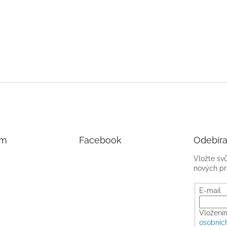
am
Facebook
Odebíra
Vložte sv
nových pr
E-mail
Vložení
osobníc