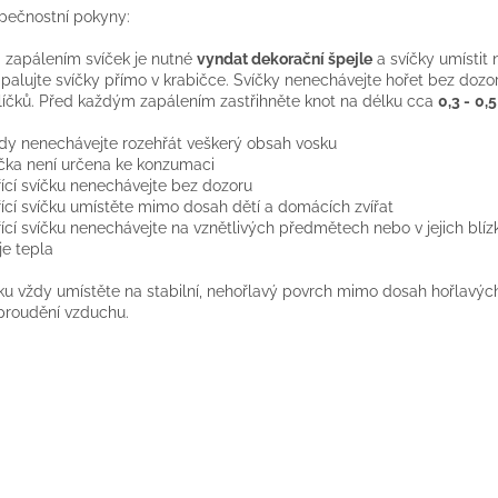
pečnostní pokyny:
 zapálením svíček je nutné
vyndat dekorační špejle
a svíčky umístit
palujte svíčky přímo v krabičce. Svíčky nenechávejte hořet bez doz
íčků. Před každým zapálením zastřihněte knot na délku cca
0,3 -
0,
kdy nenechávejte rozehřát veškerý obsah vosku
íčka není určena ke konzumaci
řící svíčku nenechávejte bez dozoru
řící svíčku umístěte mimo dosah dětí a domácích zvířat
řící svíčku nenechávejte na vznětlivých předmětech nebo v jejich blíz
je tepla
ku vždy umístěte na stabilní, nehořlavý povrch mimo dosah hořlavýc
proudění vzduchu.