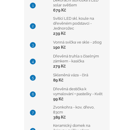
Dekorační stonožka s LED
solar světlem
679 Kč
Svítící LED skl. koule na
dřevěném podstavci -
Jednorožec
239 Kč
Vonná svíčka ve skle - 260g
190 Kč
Dřevěná truhla s číselným
zámkem - kasička
279 Kč
Skleněná váza - čirá
89 Kč
Dřevěná destička k
vymalování + pastelky - Květ
99 Kč
Zvonkohra - kov, dřevo,
83cm
389 Kč
Keramický domek na