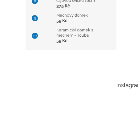
čajovou svíčku 16cm
375 Kč
Mechový domek
59 Kč
Keramický domek s
mechem - houba
59 Kč
Z
á
p
a
t
Instagr
í