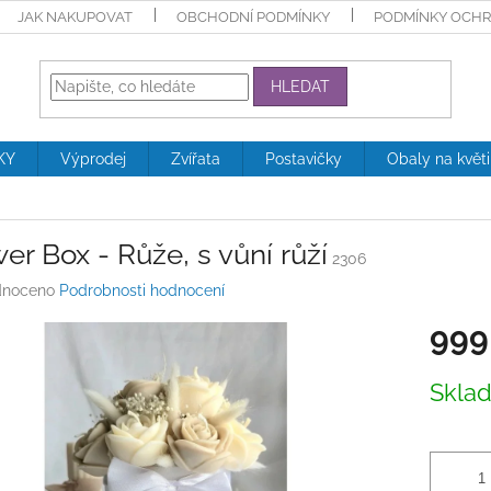
JAK NAKUPOVAT
OBCHODNÍ PODMÍNKY
PODMÍNKY OCHR
HLEDAT
KY
Výprodej
Zvířata
Postavičky
Obaly na květ
er Box - Růže, s vůní růží
2306
né
noceno
Podrobnosti hodnocení
ení
999
tu
Měrná
Skla
cena:
ek.