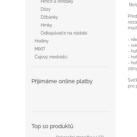
Hrnce a rendlíky
Bez
Dózy
Před
Džbánky
neza
Hrnky
mazl
Odkapávače na nádobí
- ni
Hodiny
- sv
MIXIT
- ho
- ho
Čajový medvídci
- ho
zdro
Svíč
Přijímáme online platby
pro 
Top 10 produktů