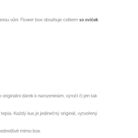
branou vůní. Flower box obsahuje celkem
10 svíček
o originální dárek k narozeninám, výročí či jen tak
pla. Každý kus je jedinečný originál, vytvořený
 jednotlivě mimo box.