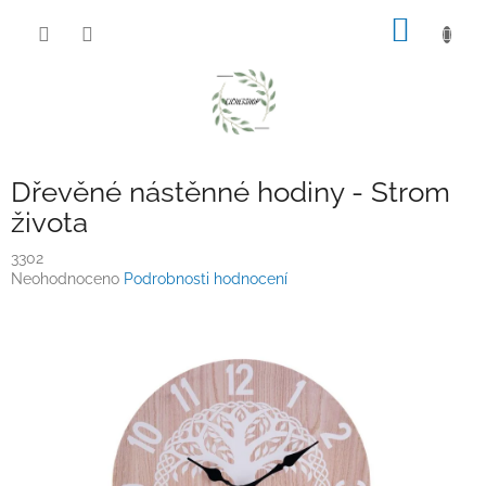
Přejít
NÁKUP
na
obsah
KOŠÍK
Dřevěné nástěnné hodiny - Strom
života
3302
Průměrné
Neohodnoceno
Podrobnosti hodnocení
hodnocení
produktu
je
0,0
z
5
hvězdiček.