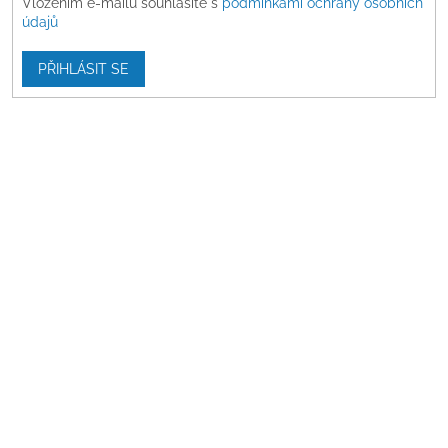
Vložením e-mailu souhlasíte s
podmínkami ochrany osobních
údajů
PŘIHLÁSIT SE