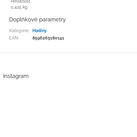
Hmotnost
0,425 kg
Doplňkové parametry
Kategorie
:
Hodiny
EAN
:
8596265180141
Z
á
p
a
Instagram
t
í