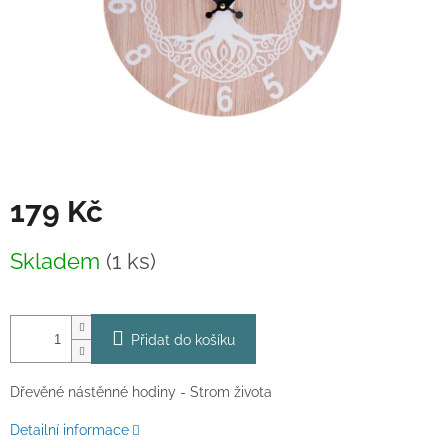
179 Kč
Měrná
Skladem
(1 ks)
cena:
Přidat do košíku
Dřevěné nástěnné hodiny - Strom života
Detailní informace