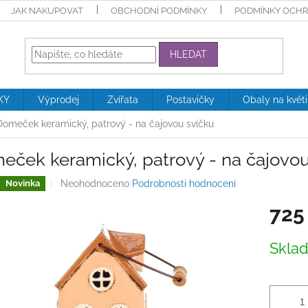
JAK NAKUPOVAT
OBCHODNÍ PODMÍNKY
PODMÍNKY OCHR
HLEDAT
KY
Výprodej
Zvířata
Postavičky
Obaly na květ
Domeček keramický, patrový - na čajovou svíčku
eček keramický, patrový - na čajovou
Průměrné
Neohodnoceno
Podrobnosti hodnocení
Novinka
hodnocení
725
produktu
je
0,0
Měrná
Skla
z
cena:
5
hvězdiček.