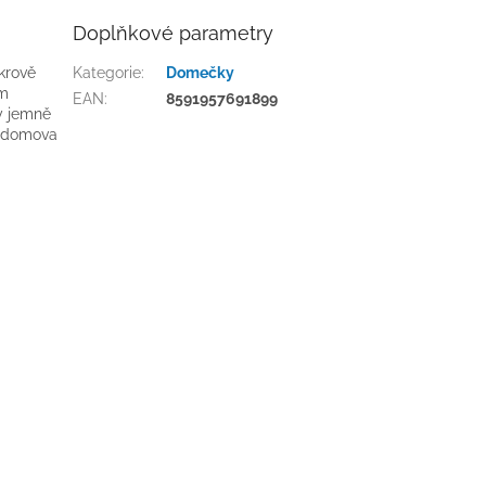
Doplňkové parametry
krově
Kategorie
:
Domečky
am
EAN
:
8591957691899
ky jemně
o domova