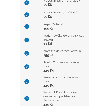
Nevěstin závoj - oranžový
55 Kč
Nevěstin závoj - béžový
55 Kč
Pejsci "Vítejte"
399 Kč
Votivní svíčka 60 g, ve skle, 7
chaker
69 Kč
Závěsná dekorace kovová
259 Kč
Poetic Flowers - dřevěný
knot
240 Kč
Sensual Plum - dřevěný
knot
240 Kč
Svítící LED skl. koule na
dřevěném podstavci -
Jednorožec
239 Kč