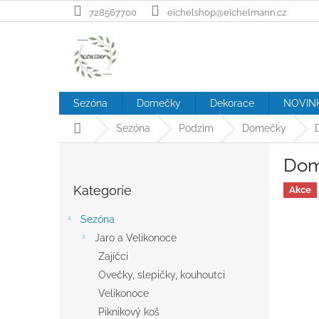
Přejít
728567700
eichelshop@eichelmann.cz
na
obsah
Sezóna
Domečky
Dekorace
NOVIN
Domů
Sezóna
Podzim
Domečky
P
Dom
o
Přeskočit
s
Kategorie
kategorie
Akce
t
r
Sezóna
a
Jaro a Velikonoce
n
Zajíčci
n
í
Ovečky, slepičky, kouhoutci
p
Velikonoce
a
Piknikový koš