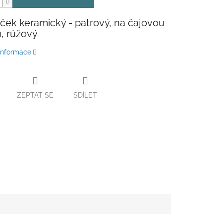
ek keramický - patrový, na čajovou
u, růžový
 informace
ZEPTAT SE
SDÍLET