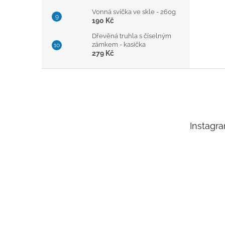
Vonná svíčka ve skle - 260g
190 Kč
Dřevěná truhla s číselným
zámkem - kasička
279 Kč
Z
á
p
a
t
Instagr
í