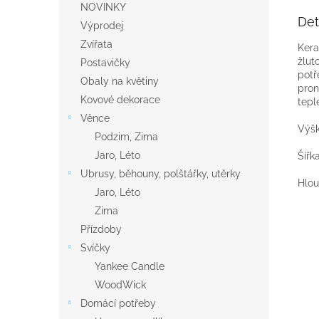
NOVINKY
Det
Výprodej
Zvířata
Kera
žlut
Postavičky
potř
Obaly na květiny
pron
Kovové dekorace
tepl
Věnce
Výšk
Podzim, Zima
Jaro, Léto
Šířk
Ubrusy, běhouny, polštářky, utěrky
Hlou
Jaro, Léto
Zima
Přízdoby
Svíčky
Yankee Candle
WoodWick
Domácí potřeby