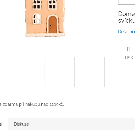
Domeč
svíčk
Detailní
TISK
 zdarma při nákupu nad 1299kč.
s
Diskuze