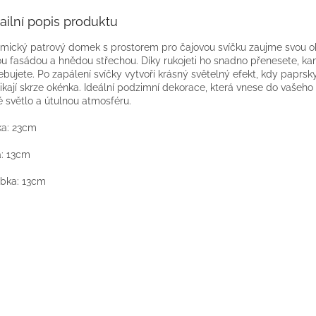
ailní popis produktu
mický patrový domek s prostorem pro čajovou svíčku zaujme svou o
ou fasádou a hnědou střechou. Díky rukojeti ho snadno přenesete, k
ebujete. Po zapálení svíčky vytvoří krásný světelný efekt, kdy paprs
ikají skrze okénka. Ideální podzimní dekorace, která vnese do vašeh
é světlo a útulnou atmosféru.
a: 23cm
a: 13cm
bka: 13cm