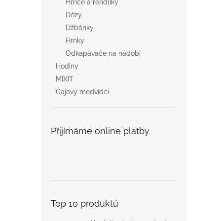
Hrnce a rendlíky
Dózy
Džbánky
Hrnky
Odkapávače na nádobí
Hodiny
MIXIT
Čajový medvídci
Přijímáme online platby
Top 10 produktů