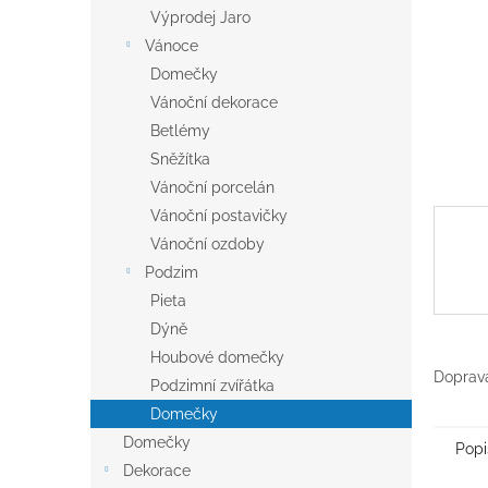
n
Výprodej Jaro
e
Vánoce
l
Domečky
Vánoční dekorace
Betlémy
Sněžítka
Vánoční porcelán
Vánoční postavičky
Vánoční ozdoby
Podzim
Pieta
Dýně
Houbové domečky
Doprava
Podzimní zvířátka
Domečky
Domečky
Popi
Dekorace