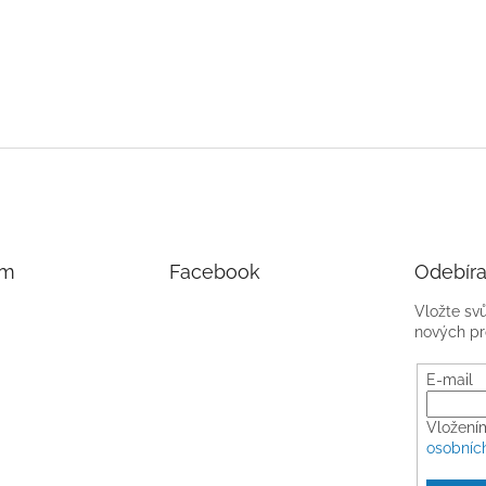
am
Facebook
Odebíra
Vložte sv
nových pr
E-mail
Vložení
osobníc