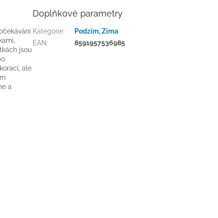
Doplňkové parametry
 očekávání
Kategorie
:
Podzim, Zima
kami,
EAN
:
8591957536985
tkách jsou
bo
orací, ale
ám
me a