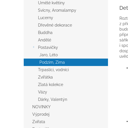
Umělé květiny
Det
Svícny, Aromalampy
Lucerny
Rozt
z př
Dřevěné dekorace
budo
Buddha
přip
sáňk
Andělé
i sp
Postavičky
dosp
Jaro, Léto
uvěd
Podzim, Zima
Trpaslíci, vodníci
Zvířátka
Zlatá kolekce
Vázy
Dárky, Valentýn
NOVINKY
Výprodej
Zvířata