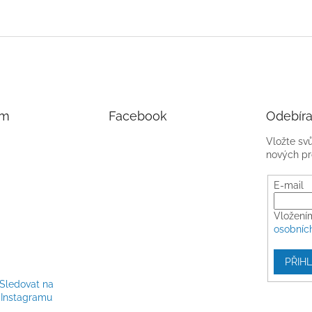
am
Facebook
Odebíra
Vložte sv
nových pr
E-mail
Vložení
osobníc
PŘIHL
Sledovat na
Instagramu