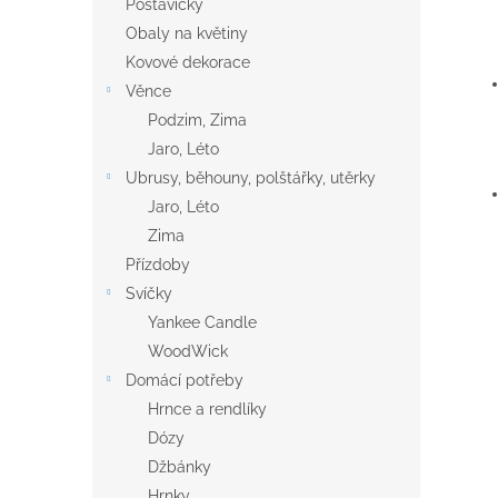
Postavičky
Obaly na květiny
Kovové dekorace
Věnce
Podzim, Zima
Jaro, Léto
Ubrusy, běhouny, polštářky, utěrky
Jaro, Léto
Zima
Přízdoby
Svíčky
Yankee Candle
WoodWick
Domácí potřeby
Hrnce a rendlíky
Dózy
Džbánky
Hrnky