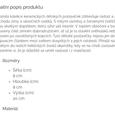
ailní popis produktu
omilá kolekce keramických dětských postaviček ztělesňuje radost a
íchodu zimy a vánočních svátků. S milými úsměvy a červenými tvářič
u skvělým doplňkem, který oživí váš interiér. V teplém oblečení a bo
raveny čelit zimním dobrodružstvím, ať už je to stavění sněhuláků ne
ování po zasněžených kopcích. Tyto dětské postavičky nejsou jen dek
ojovacím článkem mezi světem dospělých a jejich ratolestí. Přináší n
ělým do našich hektických životů okamžiky, kdy se na chvíli zastaví
omíme si, že je důležité se umět radovat i z maličkostí.
Rozměry
Šířka (cm)
8 cm
Hloubka (cm)
8 cm
Výška (cm)
20 cm
Materiál