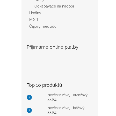
Odkapávače na nádobí
Hodiny
MIXIT
Čajový medvídci
Přijímáme online platby
Top 10 produktů
Nevěstin závoj - oranžový
55 Kč
Nevěstin závoj - béžový
55 Kč