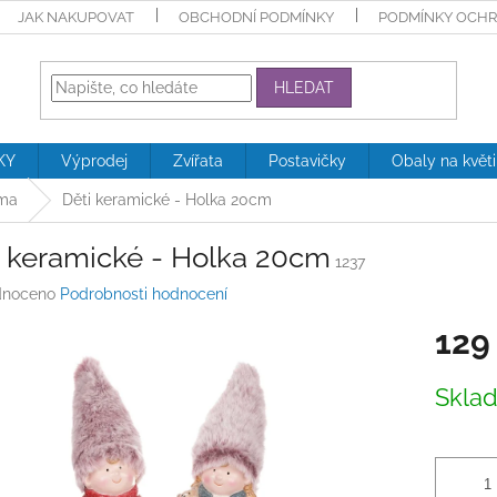
JAK NAKUPOVAT
OBCHODNÍ PODMÍNKY
PODMÍNKY OCHR
HLEDAT
KY
Výprodej
Zvířata
Postavičky
Obaly na květ
ima
Děti keramické - Holka 20cm
i keramické - Holka 20cm
1237
né
noceno
Podrobnosti hodnocení
ení
129
tu
Měrná
Skla
cena:
ek.