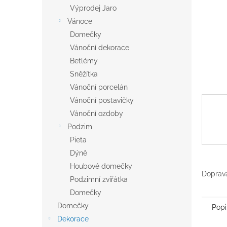
n
Výprodej Jaro
e
Vánoce
l
Domečky
Vánoční dekorace
Betlémy
Sněžítka
Vánoční porcelán
Vánoční postavičky
Vánoční ozdoby
Podzim
Pieta
Dýně
Houbové domečky
Doprava
Podzimní zvířátka
Domečky
Domečky
Popi
Dekorace