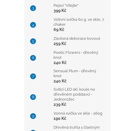
Pejsci "Vítejte"
399 Kč
Votivní svíčka 60 g, ve skle, 7
chaker
69 Kč
Závěsná dekorace kovová
259 Kč
Poetic Flowers - dřevěný
knot
240 Kč
Sensual Plum - dřevěný
knot
240 Kč
Svítící LED skl. koule na
dřevěném podstavci -
Jednorožec
239 Kč
Vonná svíčka ve skle - 260g
190 Kč
Dřevěná truhla s číselným