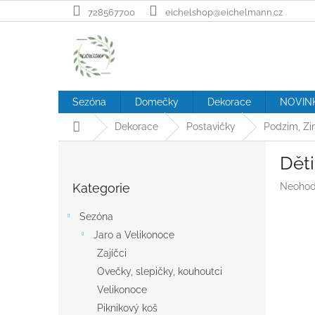
Přejít
728567700
eichelshop@eichelmann.cz
na
obsah
Sezóna
Domečky
Dekorace
NOVIN
Domů
Dekorace
Postavičky
Podzim, Z
P
Dět
o
Přeskočit
s
Průměr
Kategorie
Neohod
kategorie
t
hodnoc
r
produk
Sezóna
a
je
Jaro a Velikonoce
n
0,0
z
Zajíčci
n
5
í
Ovečky, slepičky, kouhoutci
hvězdič
p
Velikonoce
a
Piknikový koš