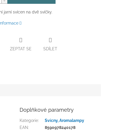
í jarní svícen na dvě svíčky.
 informace
ZEPTAT SE
SDÍLET
Doplňkové parametry
Kategorie
:
Svícny, Aromalampy
EAN
:
8590978240178