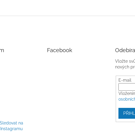
am
Facebook
Odebíra
Vložte sv
nových pr
E-mail
Vložení
osobníc
PŘIHL
Sledovat na
Instagramu