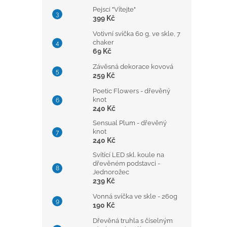
Pejsci "Vítejte"
399 Kč
Votivní svíčka 60 g, ve skle, 7
chaker
69 Kč
Závěsná dekorace kovová
259 Kč
Poetic Flowers - dřevěný
knot
240 Kč
Sensual Plum - dřevěný
knot
240 Kč
Svítící LED skl. koule na
dřevěném podstavci -
Jednorožec
239 Kč
Vonná svíčka ve skle - 260g
190 Kč
Dřevěná truhla s číselným