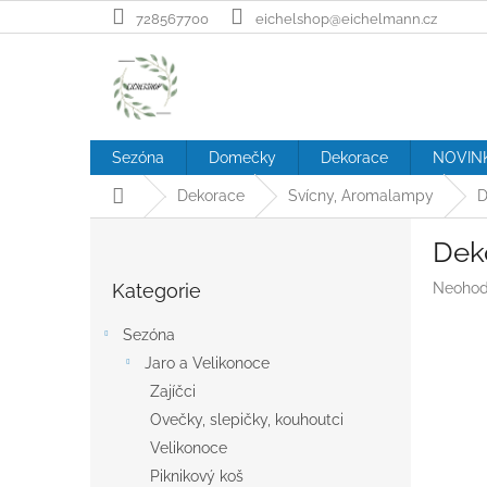
Přejít
728567700
eichelshop@eichelmann.cz
na
obsah
Sezóna
Domečky
Dekorace
NOVIN
Domů
Dekorace
Svícny, Aromalampy
D
P
Deko
o
Přeskočit
s
Průměr
Kategorie
Neohod
kategorie
t
hodnoc
r
produk
Sezóna
a
je
Jaro a Velikonoce
n
0,0
z
Zajíčci
n
5
í
Ovečky, slepičky, kouhoutci
hvězdič
p
Velikonoce
a
Piknikový koš