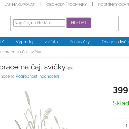
JAK NAKUPOVAT
OBCHODNÍ PODMÍNKY
PODMÍNKY OCHR
HLEDAT
KY
Výprodej
Zvířata
Postavičky
Obaly na květ
ekorace na čaj. svíčky
race na čaj. svíčky
420
né
noceno
Podrobnosti hodnocení
ení
399
tu
Měrná
Skla
cena:
ek.