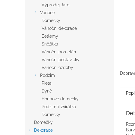
n
Výprodej Jaro
e
Vánoce
l
Domečky
Vánoční dekorace
Betlémy
Sněžítka
Vánoční porcelán
Vánoční postavičky
Vánoční ozdoby
Doprava
Podzim
Pieta
Dýně
Popi
Houbové domečky
Podzimní zvířátka
Det
Domečky
Domečky
Rozm
Barv
Dekorace