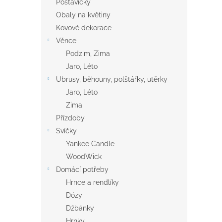
Postavičky
Obaly na květiny
Kovové dekorace
Věnce
Podzim, Zima
Jaro, Léto
Ubrusy, běhouny, polštářky, utěrky
Jaro, Léto
Zima
Přízdoby
Svíčky
Yankee Candle
WoodWick
Domácí potřeby
Hrnce a rendlíky
Dózy
Džbánky
Hrnky