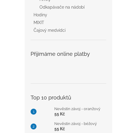
Odkapávače na nádobí
Hodiny
MIXIT
Čajový medvídci
Přijímáme online platby
Top 10 produktů
Nevěstin závoj - oranžový
55 Kč
Nevěstin závoj - béžový
55 Kč