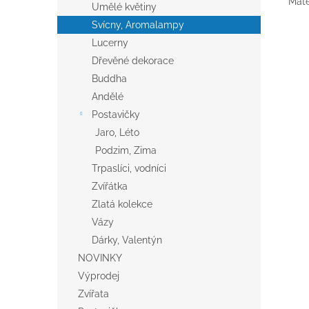
Mater
Umělé květiny
Svícny, Aromalampy
Lucerny
Dřevěné dekorace
Buddha
Andělé
Postavičky
Jaro, Léto
Podzim, Zima
Trpaslíci, vodníci
Zvířátka
Zlatá kolekce
Vázy
Dárky, Valentýn
NOVINKY
Výprodej
Zvířata