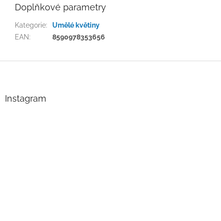
Doplňkové parametry
Kategorie
:
Umělé květiny
EAN
:
8590978353656
Z
á
p
a
Instagram
t
í