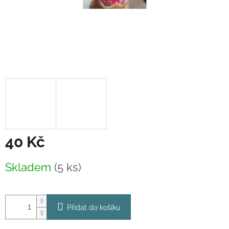
40 Kč
Měrná
Skladem
(5 ks)
cena:
Přidat do košíku