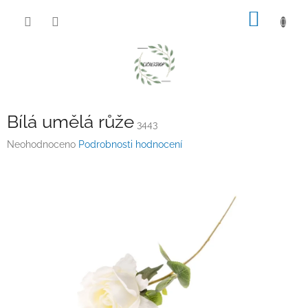
Přejít
NÁKUP
na
obsah
KOŠÍK
Bílá umělá růže
3443
Průměrné
Neohodnoceno
Podrobnosti hodnocení
hodnocení
produktu
je
0,0
z
5
hvězdiček.