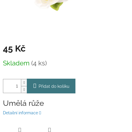
45 Kč
Měrná
Skladem
(4 ks)
cena:
Přidat do košíku
Umělá růže
Detailní informace