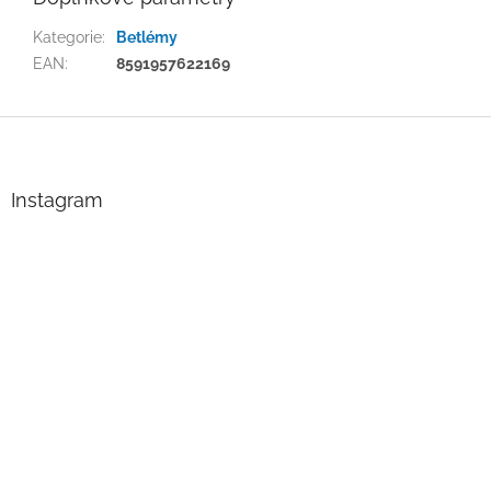
Kategorie
:
Betlémy
EAN
:
8591957622169
Z
á
p
a
Instagram
t
í