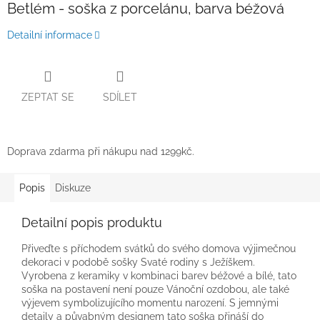
Betlém - soška z porcelánu, barva béžová
Detailní informace
ZEPTAT SE
SDÍLET
Doprava zdarma při nákupu nad 1299kč.
Popis
Diskuze
Detailní popis produktu
Přiveďte s příchodem svátků do svého domova výjimečnou
dekoraci v podobě sošky Svaté rodiny s Ježíškem.
Vyrobena z keramiky v kombinaci barev béžové a bílé, tato
soška na postavení není pouze Vánoční ozdobou, ale také
výjevem symbolizujícího momentu narození. S jemnými
detaily a půvabným designem tato soška přináší do