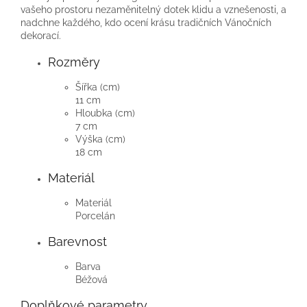
vašeho prostoru nezaměnitelný dotek klidu a vznešenosti, a
nadchne každého, kdo ocení krásu tradičních Vánočních
dekorací.
Rozměry
Šířka (cm)
11 cm
Hloubka (cm)
7 cm
Výška (cm)
18 cm
Materiál
Materiál
Porcelán
Barevnost
Barva
Béžová
Doplňkové parametry