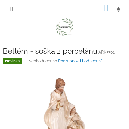
Přejít
NÁKUP
na
obsah
KOŠÍK
Betlém - soška z porcelánu
ARK3701
Průměrné
Neohodnoceno
Podrobnosti hodnocení
Novinka
hodnocení
produktu
je
0,0
z
5
hvězdiček.