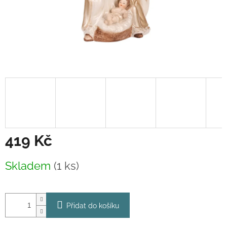
419 Kč
Měrná
Skladem
(1 ks)
cena:
Přidat do košíku