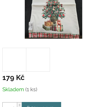
179 Kč
Měrná
Skladem
(1 ks)
cena: