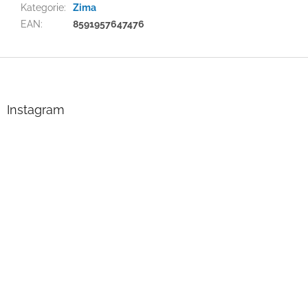
Kategorie
:
Zima
EAN
:
8591957647476
Z
á
p
a
Instagram
t
í