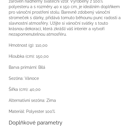
zároveň nádherný sváteční vzor. Vyrobený z 100%
polyesteru a s rozměry 40 x 150 cm, je ideálním doplňkem
pro vánoční prostření stolu. Barevně zdobený vánoční
stromeček s dárky, přidává tomuto běhounu punc radosti a
slavnostní atmosféry. Užijte si vánoční svátky s touto
krásnou dekorací, která zkrášlí váš interiér a vytvoří
nezapomenutelnou atmosféru.
Hmotnost (g): 110,00
Hloubka (cm): 150,00
Barva primární: Bílá
Sezóna: Vánoce
Šířka (cm): 40,00
Alternativní sezóna: Zima
Materiál: Polyester 100%
Doplňkové parametry