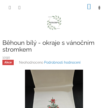
Přejít
NÁKUP
na
obsah
KOŠÍK
Běhoun bílý - okraje s vánočním
stromkem
1090
Průměrné
Neohodnoceno
Podrobnosti hodnocení
Akce
hodnocení
produktu
je
0,0
z
5
hvězdiček.