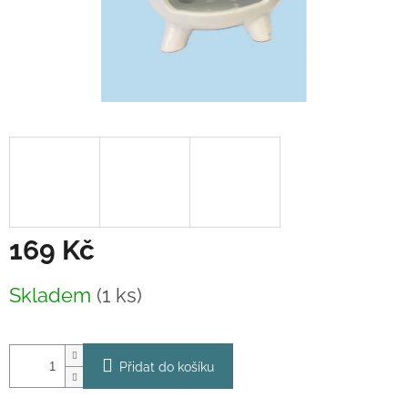
169 Kč
Měrná
Skladem
(1 ks)
cena:
Přidat do košíku