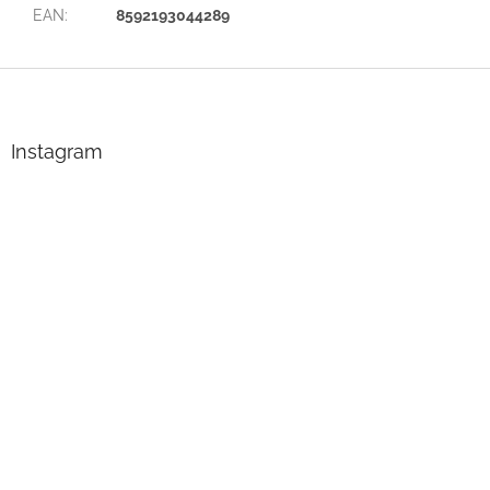
EAN
:
8592193044289
Z
á
p
a
Instagram
t
í