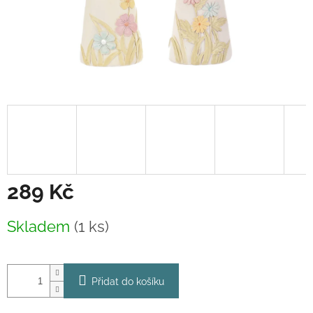
289 Kč
Měrná
Skladem
(1 ks)
cena:
Přidat do košíku