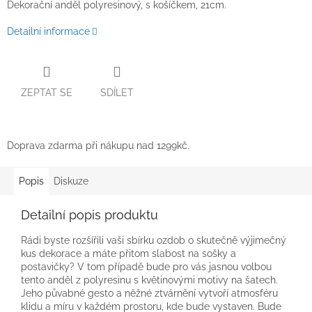
Dekorační anděl polyresinový, s košíčkem, 21cm.
Detailní informace
ZEPTAT SE
SDÍLET
Doprava zdarma při nákupu nad 1299kč.
Popis
Diskuze
Detailní popis produktu
Rádi byste rozšířili vaši sbírku ozdob o skutečně výjimečný
kus dekorace a máte přitom slabost na sošky a
postavičky? V tom případě bude pro vás jasnou volbou
tento anděl z polyresinu s květinovými motivy na šatech.
Jeho půvabné gesto a něžné ztvárnění vytvoří atmosféru
klidu a míru v každém prostoru, kde bude vystaven. Bude