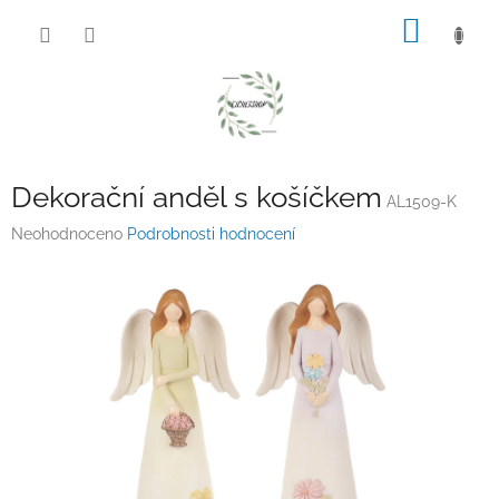
Přejít
NÁKUP
na
obsah
KOŠÍK
Dekorační anděl s košíčkem
AL1509-K
Průměrné
Neohodnoceno
Podrobnosti hodnocení
hodnocení
produktu
je
0,0
z
5
hvězdiček.