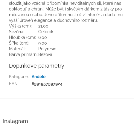
sloužit jako vzácná připomínka neviditelných sil, které nás
obklopují a chrání. Může být i skvělým dárkem z lásky pro
milovanou osobu. Jeho přítomnost oživí interiér a dodá mu
vyšší úroveň elegance a duchovního rozměru.
Výška (cm):
21,00
Sezóna:
Celorok
Hloubka (cm):
6,00
Šířka (cm):
9,00
Materiál:
Polyresin
Barva primární:
Béžová
Doplňkové parametry
Kategorie
:
Andělé
EAN
:
8591957597924
Z
á
p
a
Instagram
t
í