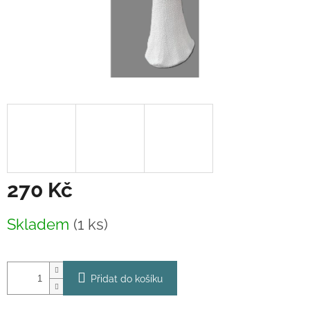
270 Kč
Měrná
Skladem
(1 ks)
cena:
Přidat do košíku