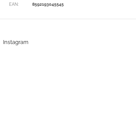
EAN
:
8592193045545
Z
á
p
a
Instagram
t
í