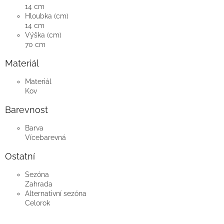
14 cm
Hloubka (cm)
14 cm
Výška (cm)
70 cm
Materiál
Materiál
Kov
Barevnost
Barva
Vícebarevná
Ostatní
Sezóna
Zahrada
Alternativní sezóna
Celorok