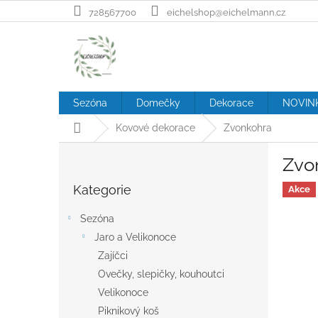
Přejít
728567700
eichelshop@eichelmann.cz
na
obsah
Sezóna
Domečky
Dekorace
NOVIN
Domů
Kovové dekorace
Zvonkohra
P
Zvo
o
Přeskočit
s
Kategorie
kategorie
Akce
t
r
Sezóna
a
Jaro a Velikonoce
n
Zajíčci
n
í
Ovečky, slepičky, kouhoutci
p
Velikonoce
a
Piknikový koš