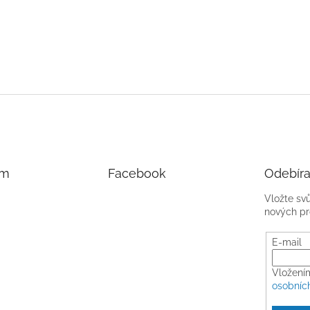
am
Facebook
Odebíra
Vložte sv
nových pr
E-mail
Vložení
osobníc