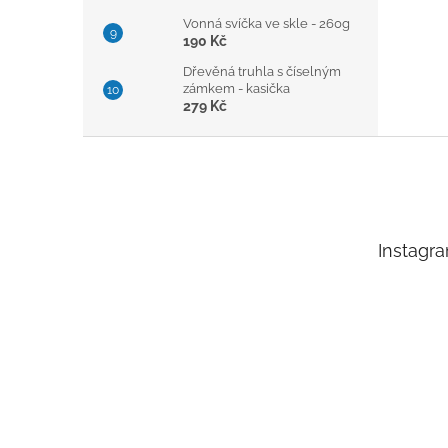
Vonná svíčka ve skle - 260g
190 Kč
Dřevěná truhla s číselným
zámkem - kasička
279 Kč
Z
á
p
a
t
Instagr
í