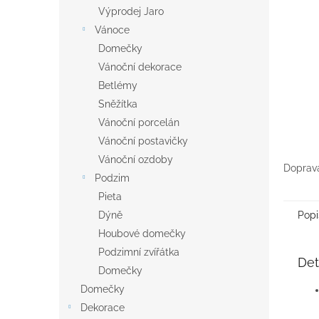
n
Výprodej Jaro
e
Vánoce
l
Domečky
Vánoční dekorace
Betlémy
Sněžítka
Vánoční porcelán
Vánoční postavičky
Vánoční ozdoby
Doprava
Podzim
Pieta
Popi
Dýně
Houbové domečky
Podzimní zvířátka
Det
Domečky
Domečky
Dekorace