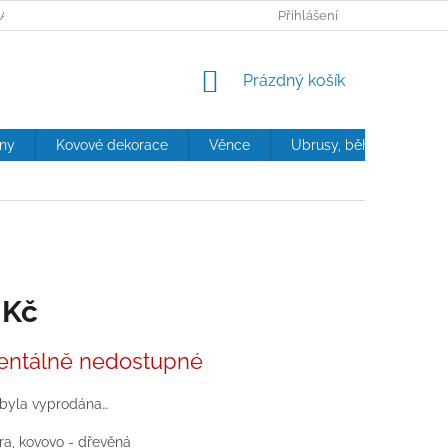
ANY OSOBNÍCH ÚDAJŮ
Přihlášení
NÁKUPNÍ
Prázdný košík
KOŠÍK
iny
Kovové dekorace
Věnce
Ubrusy, běhouny, polštá
 Kč
ntálně nedostupné
 byla vyprodána…
a, kovovo - dřevěná