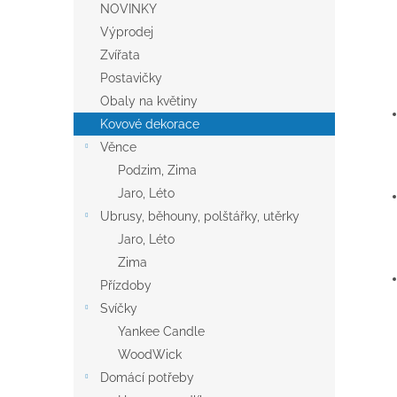
NOVINKY
Výprodej
Zvířata
Postavičky
Obaly na květiny
Kovové dekorace
Věnce
Podzim, Zima
Jaro, Léto
Ubrusy, běhouny, polštářky, utěrky
Jaro, Léto
Zima
Přízdoby
Svíčky
Yankee Candle
WoodWick
Domácí potřeby