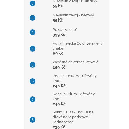
Nevěstin závoj - oranžový
55 Kč
Nevěstin závoj - béžový
55 Kč
Pejsci "Vítejte"
399 Kč
Votivní svíčka 60 g, ve skle, 7
chaker
69 Kč
Závěsná dekorace kovová
259 Kč
Poetic Flowers - dřevěný
knot
240 Kč
Sensual Plum - dřevěný
knot
240 Kč
Svítící LED skl. koule na
dřevěném podstavci -
Jednorožec
239 Kč