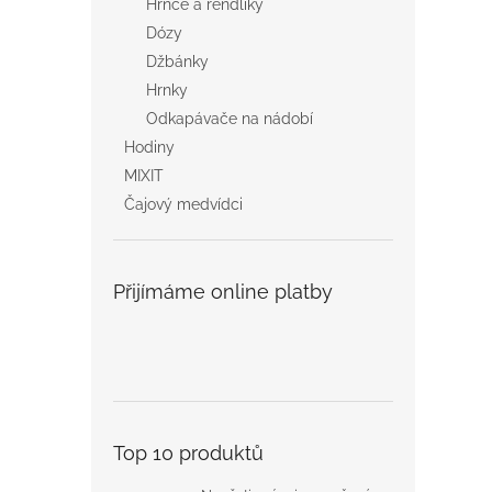
Hrnce a rendlíky
Dózy
Džbánky
Hrnky
Odkapávače na nádobí
Hodiny
MIXIT
Čajový medvídci
Přijímáme online platby
Top 10 produktů