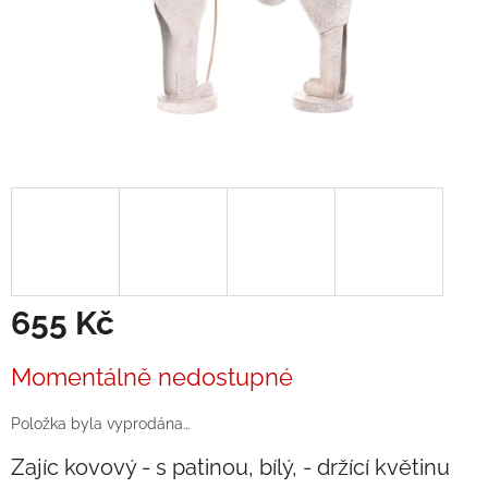
655 Kč
Měrná
Momentálně nedostupné
cena:
Položka byla vyprodána…
Zajíc kovový - s patinou, bílý, - držící květinu