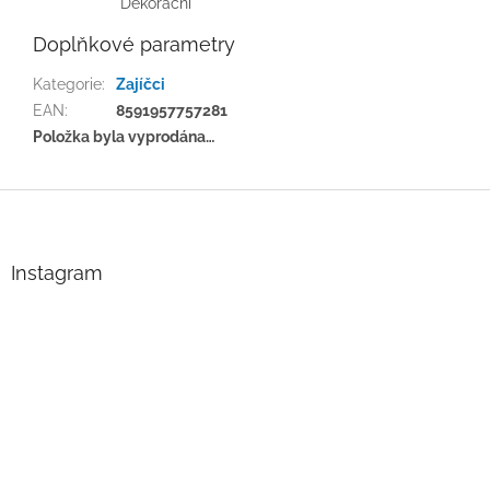
Dekorační
Doplňkové parametry
Kategorie
:
Zajíčci
EAN
:
8591957757281
Položka byla vyprodána…
Z
á
p
a
Instagram
t
í