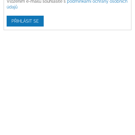
Vložením e-mailu souhlasíte s
podmínkami ochrany osobních
údajů
PŘIHLÁSIT SE