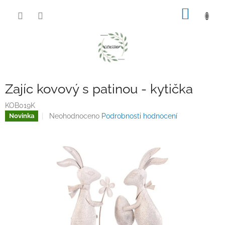
Přejít
NÁKUP
na
obsah
KOŠÍK
Zajíc kovový s patinou - kytička
KOB019K
Průměrné
Neohodnoceno
Podrobnosti hodnocení
Novinka
hodnocení
produktu
je
0,0
z
5
hvězdiček.