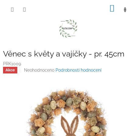
Přejít
NÁKUP
na
obsah
KOŠÍK
Věnec s květy a vajíčky - pr. 45cm
PRK1009
Průměrné
Neohodnoceno
Podrobnosti hodnocení
Akce
hodnocení
produktu
je
0,0
z
5
hvězdiček.