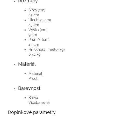
Rozměry
Šířka (cm)
45 cm
Hloubka (cm)
45 cm
Výška (cm)
9 cm
Průměr (cm)
45 cm
Hmotnost - netto (kg)
0,42 kg
Materiál
Materiál
Proutí
Barevnost
Barva
Vícebarevná
Doplňkové parametry