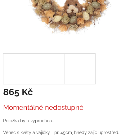
865 Kč
Měrná
Momentálně nedostupné
cena:
Položka byla vyprodána…
Věnec s květy a vajíčky - pr. 45cm, hnědý zajíc uprostřed.