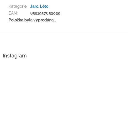
Kategorie
:
Jaro, Léto
EAN
:
8591957652029
Položka byla vyprodána…
Z
á
p
a
Instagram
t
í