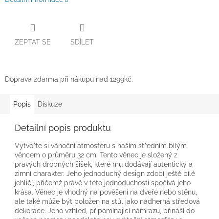
ZEPTAT SE
SDÍLET
Doprava zdarma při nákupu nad 1299kč.
Popis
Diskuze
Detailní popis produktu
Vytvořte si vánoční atmosféru s naším středním bílým
věncem o průměru 32 cm. Tento věnec je složený z
pravých drobných šišek, které mu dodávají autentický a
zimní charakter. Jeho jednoduchý design zdobí ještě bílé
jehličí, přičemž právě v této jednoduchosti spočívá jeho
krása. Věnec je vhodný na pověšení na dveře nebo stěnu,
ale také může být položen na stůl jako nádherná středová
dekorace. Jeho vzhled, připomínající námrazu, přináší do