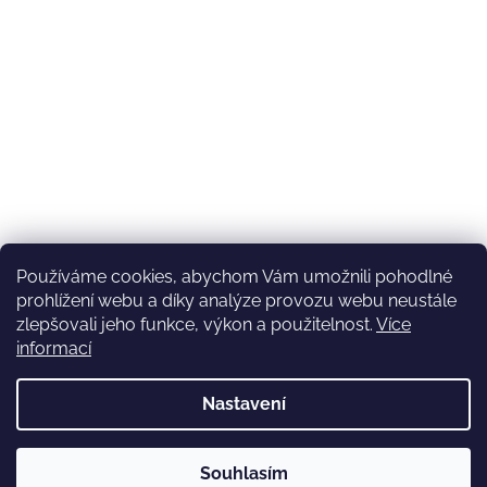
Používáme cookies, abychom Vám umožnili pohodlné
prohlížení webu a díky analýze provozu webu neustále
zlepšovali jeho funkce, výkon a použitelnost.
Více
informací
Nastavení
Vytvořil Shoptet
Souhlasím
Copyright 2026
Eichelshop
. Všechna práva vyhrazena.