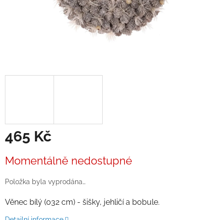
465 Kč
Měrná
Momentálně nedostupné
cena:
Položka byla vyprodána…
Věnec bílý (o32 cm) - šišky, jehličí a bobule.
Detailní informace