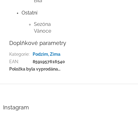
Bílá
Ostatní
Sezóna
Vánoce
Doplňkové parametry
Kategorie
:
Podzim, Zima
EAN
:
8591957616540
Položka byla vyprodána…
Z
á
p
a
Instagram
t
í