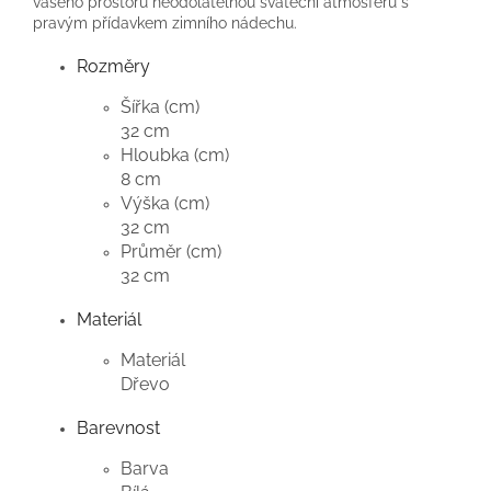
vašeho prostoru neodolatelnou sváteční atmosféru s
pravým přídavkem zimního nádechu.
Rozměry
Šířka (cm)
32 cm
Hloubka (cm)
8 cm
Výška (cm)
32 cm
Průměr (cm)
32 cm
Materiál
Materiál
Dřevo
Barevnost
Barva