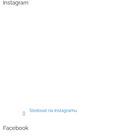
a
Instagram
t
í
Sledovat na Instagramu
Facebook