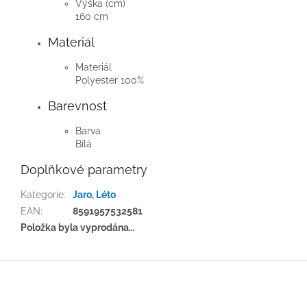
Výška (cm)
160 cm
Materiál
Materiál
Polyester 100%
Barevnost
Barva
Bílá
Doplňkové parametry
Kategorie
:
Jaro, Léto
EAN
:
8591957532581
Položka byla vyprodána…
Z
á
p