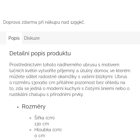
Doprava zdarma při nákupu nad 1299kč.
Popis
Diskuze
Detailní popis produktu
Prostřednictvím tohoto nádherného ubrusu s motivem
lučních květin vytvoříte příjemný a útulný domov, ve kterém
můžete sdílet radostné okamžiky s vašimi blízkými. Ubrus
o rozměru 130x160 cm přitáhne pozornost bez ohledu na
to, zda se jedná o moderní kuchyni s čistými liniemi nebo o
rustikální chalupu s přírodními prvky.
Rozměry
Šířka (cm)
130 cm
Hloubka (cm)
0 cm