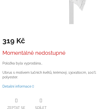
319 Kč
Měrná
Momentálně nedostupné
cena:
Položka byla vyprodána…
Ubrus s motivem lučních květů, krémový, 130x160cm, 100%
polyester.
Detailní informace
ZEPTAT SE
SDÍLET