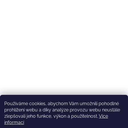
Používáme cookies, abychom Vám umožnili pohodlné
prohlížení webu a díky analýze provozu webu neustále
zlepšovali jeho funkce, výkon a použitelnost.
Více
informací