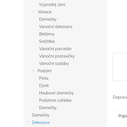
n
Výprodej Jaro
e
Vánoce
l
Domečky
Vánoční dekorace
Betlémy
Sněžítka
Vánoční porcelán
Vánoční postavičky
Vánoční ozdoby
Podzim
Pieta
Dýně
Houbové domečky
Doprava
Podzimní zvířátka
Domečky
Domečky
Popi
Dekorace