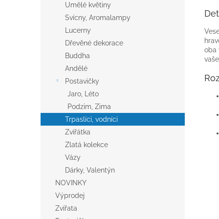
Umělé květiny
Det
Svícny, Aromalampy
Lucerny
Vese
hrav
Dřevěné dekorace
oba 
Buddha
vaše
Andělé
Ro
Postavičky
Jaro, Léto
Podzim, Zima
Trpaslíci, vodníci
Zvířátka
Zlatá kolekce
Vázy
Dárky, Valentýn
NOVINKY
Výprodej
Zvířata