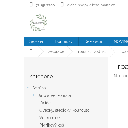
Přejít
728567700
eichelshop@eichelmann.cz
na
obsah
Sezóna
Domečky
Dekorace
NOVIN
Domů
Dekorace
Trpaslíci, vodníci
Trpas
P
Trpa
o
Přeskočit
s
Průměr
Kategorie
Neohod
kategorie
t
hodnoc
r
produk
Sezóna
a
je
Jaro a Velikonoce
n
0,0
z
Zajíčci
n
5
í
Ovečky, slepičky, kouhoutci
hvězdič
p
Velikonoce
a
Piknikový koš