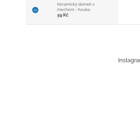
Keramický domek s
mechem - houba
59 Kč
Z
á
p
a
t
Instagr
í