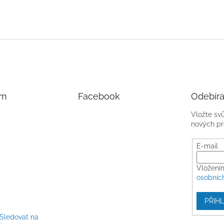
am
Facebook
Odebíra
Vložte sv
nových pr
E-mail
Vložení
osobníc
PŘIHL
Sledovat na