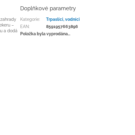
Doplňkové parametry
í zahrady
Kategorie
:
Trpaslíci, vodníci
ekeru –
EAN
:
8591957663896
su a dodá
Položka byla vyprodána…