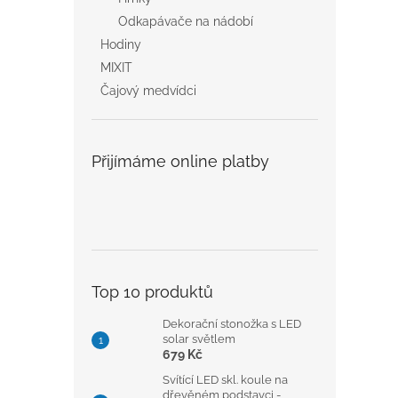
Odkapávače na nádobí
Hodiny
MIXIT
Čajový medvídci
Přijímáme online platby
Top 10 produktů
Dekorační stonožka s LED
solar světlem
679 Kč
Svítící LED skl. koule na
dřevěném podstavci -