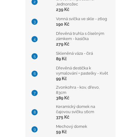
Jednorožec
239 Kč
Vonná svíčka ve skle - 260g
190 Kč
Dřevěná truhla s číselným
zámkem - kasička
279 Kč
Skleněná váza - čirá
89 Kč
Dřevěná destička k
vymalování + pastelky - Květ
99 Kč
Zvonkohra - kov, dřevo,
83cm
389 Kč
Keramický domek na
čajovou svíčku 16cm
375 Kč
Mechový domek
59 Kč