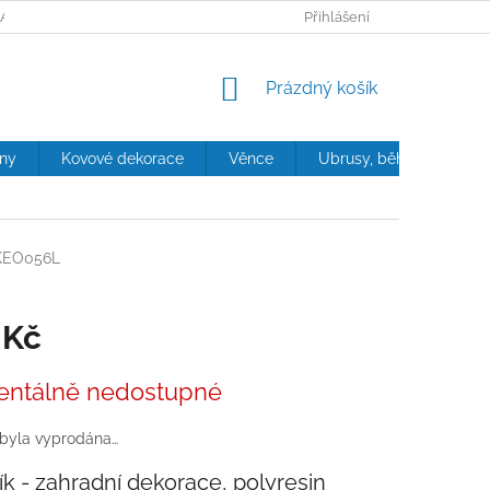
ANY OSOBNÍCH ÚDAJŮ
Přihlášení
NÁKUPNÍ
Prázdný košík
KOŠÍK
iny
Kovové dekorace
Věnce
Ubrusy, běhouny, polštá
KEO056L
 Kč
ntálně nedostupné
 byla vyprodána…
ík - zahradní dekorace, polyresin