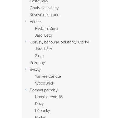
Postavičky
Obaly na květiny
Kovové dekorace
Věnce
Podzim, Zima
Jaro, Léto
Ubrusy, běhouny, polštářky, utěrky
Jaro, Léto
Zima
Přízdoby
Svíčky
Yankee Candle
WoodWick
Domácí potřeby
Hrnce a rendlíky
Dózy
Džbánky
Hrnky