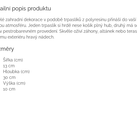
ailní popis produktu
lé zahradní dekorace v podobě trpaslíků z polyresinu přináší do vaš
ou atmosféru. Jeden trpaslík si hrdě nese košík plný hub, druhý má s
v pestrobarevném provedení. Skvěle oživí záhony, altánek nebo tera
mu exteriéru hravý nádech.
změry
Šířka (cm)
13 cm
Hloubka (cm)
30 cm
Výška (cm)
10 cm