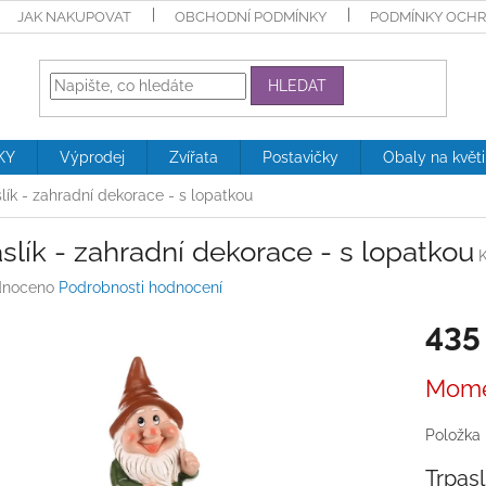
JAK NAKUPOVAT
OBCHODNÍ PODMÍNKY
PODMÍNKY OCHR
HLEDAT
KY
Výprodej
Zvířata
Postavičky
Obaly na květ
lík - zahradní dekorace - s lopatkou
slík - zahradní dekorace - s lopatkou
né
noceno
Podrobnosti hodnocení
ení
435
tu
Měrná
Mome
cena:
ek.
Položka
Trpasl