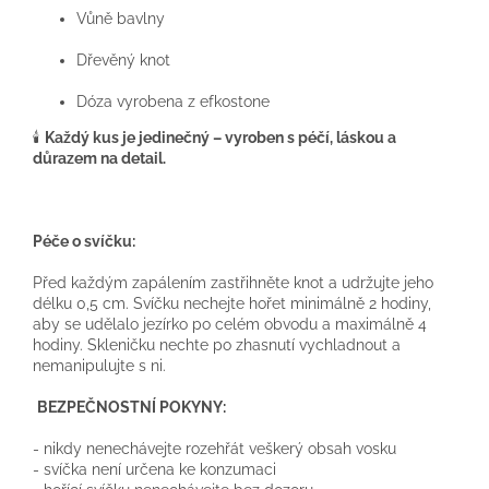
Vůně bavlny
Dřevěný knot
Dóza vyrobena z efkostone
🕯️
Každý kus je jedinečný – vyroben s péčí, láskou a
důrazem na detail.
Pé
č
e o sví
č
ku:
Před každým zapálením zastřihněte knot a udržujte jeho
délku 0,5 cm. Svíčku nechejte hořet minimálně 2 hodiny,
aby se udělalo jezírko po celém obvodu a maximálně 4
hodiny. Skleničku nechte po zhasnutí vychladnout a
nemanipulujte s ni.
BEZPE
Č
NOSTNÍ POKYNY:
- nikdy nenechávejte rozehřát veškerý obsah vosku
- svíčka není určena ke konzumaci