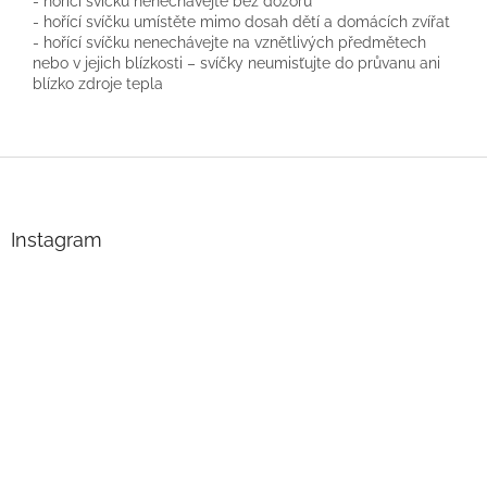
- hořící svíčku nenechávejte bez dozoru
- hořící svíčku umístěte mimo dosah dětí a domácích zvířat
- hořící svíčku nenechávejte na vznětlivých předmětech
nebo v jejich blízkosti – svíčky neumisťujte do průvanu ani
blízko zdroje tepla
Z
á
p
a
Instagram
t
í