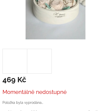
469 Kč
Měrná
Momentálně nedostupné
cena:
Položka byla vyprodána…