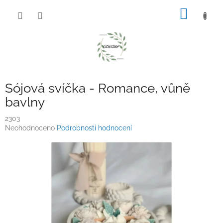
Přejít
NÁKUP
na
obsah
KOŠÍK
Sójová svíčka - Romance, vůně
bavlny
2303
Průměrné
Neohodnoceno
Podrobnosti hodnocení
hodnocení
produktu
je
0,0
z
5
hvězdiček.