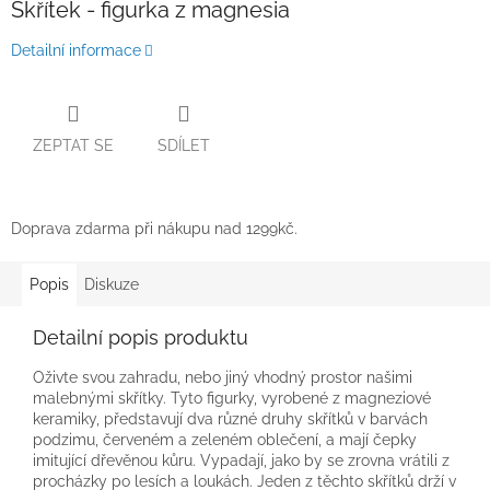
Skřítek - figurka z magnesia
Detailní informace
ZEPTAT SE
SDÍLET
Doprava zdarma při nákupu nad 1299kč.
Popis
Diskuze
Detailní popis produktu
Oživte svou zahradu, nebo jiný vhodný prostor našimi
malebnými skřítky. Tyto figurky, vyrobené z magneziové
keramiky, představují dva různé druhy skřítků v barvách
podzimu, červeném a zeleném oblečení, a mají čepky
imitující dřevěnou kůru. Vypadají, jako by se zrovna vrátili z
procházky po lesích a loukách. Jeden z těchto skřítků drží v