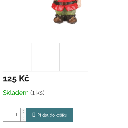
125 Kč
Měrná
Skladem
(1 ks)
cena:
Přidat do košíku