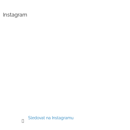
á
p
a
Instagram
t
í
Sledovat na Instagramu