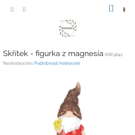
Přejít
NÁKUP
na
obsah
KOŠÍK
Skřítek - figurka z magnesia
ANE9642
Průměrné
Neohodnoceno
Podrobnosti hodnocení
hodnocení
produktu
je
0,0
z
5
hvězdiček.