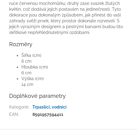
ruce červenou mochomůrku, druhý zase svazek žlutých
květin, což dodává jejich postavám na jedinečnosti. Tyto
dekorace jsou dokonalým způsobem, jak přinést do vaší
zahrady svěží prvek, který prostor dokonale rozveselí. S
jejich výrazným designem a pestrými barvami budou tito
skřítkové nepřehlédnutelnými ozdobami.
Rozměry
Šířka (cm)
6 cm
Hloubka (cm)
6 cm
Výška (cm)
14 cm
Doplňkové parametry
Kategorie
:
Trpaslíci, vodníci
EAN
:
8591957594411
Z