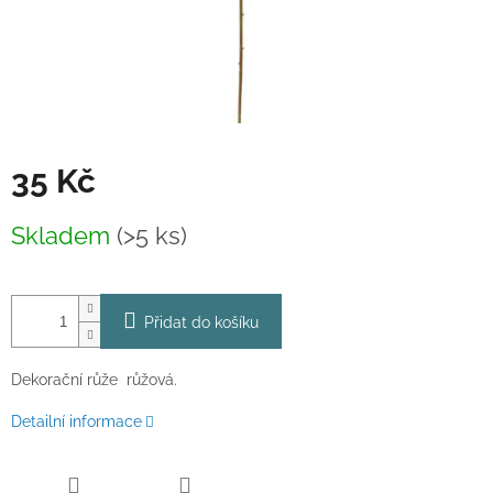
35 Kč
Měrná
Skladem
(>5 ks)
cena:
Přidat do košíku
Dekorační růže růžová.
Detailní informace