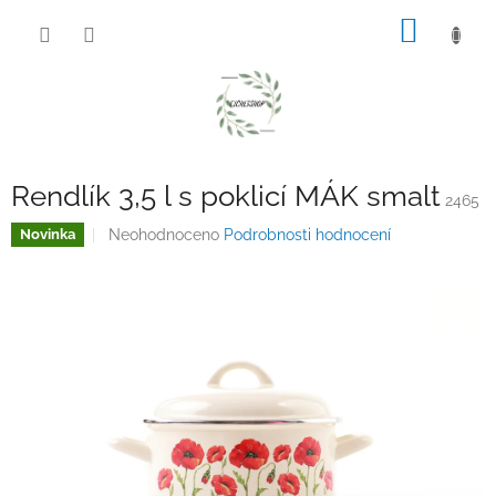
Přejít
NÁKUP
na
obsah
KOŠÍK
Rendlík 3,5 l s poklicí MÁK smalt
2465
Průměrné
Neohodnoceno
Podrobnosti hodnocení
Novinka
hodnocení
produktu
je
0,0
z
5
hvězdiček.