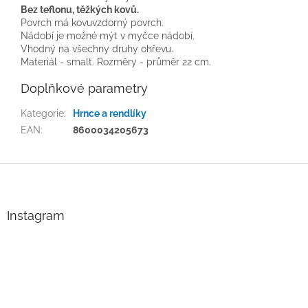
Bez teflonu, těžkých kovů.
Povrch má kovuvzdorný povrch.
Nádobí je možné mýt v myčce nádobí.
Vhodný na všechny druhy ohřevu.
Materiál - smalt. Rozměry - průměr 22 cm.
Doplňkové parametry
Kategorie
:
Hrnce a rendlíky
EAN
:
8600034205673
Z
á
p
a
Instagram
t
í