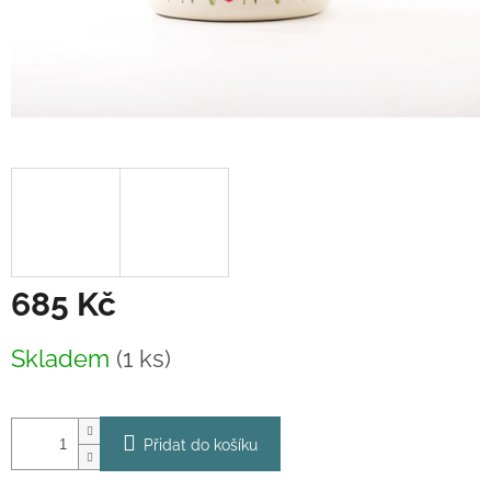
685 Kč
Měrná
Skladem
(1 ks)
cena:
Přidat do košíku