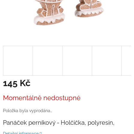
145 Kč
Měrná
Momentálně nedostupné
cena:
Položka byla vyprodána…
Panáček perníkový - Holčička, polyresin,
Detailní informace