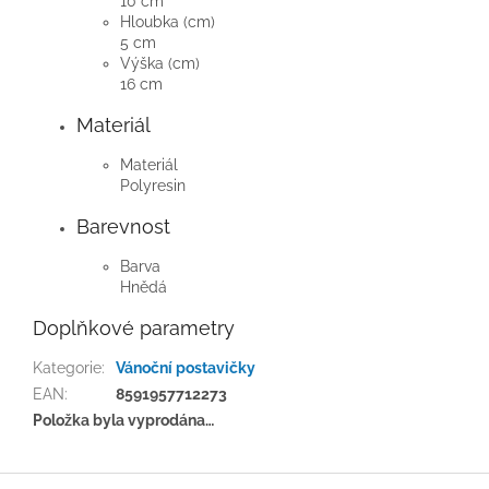
10 cm
Hloubka (cm)
5 cm
Výška (cm)
16 cm
Materiál
Materiál
Polyresin
Barevnost
Barva
Hnědá
Doplňkové parametry
Kategorie
:
Vánoční postavičky
EAN
:
8591957712273
Položka byla vyprodána…
Z