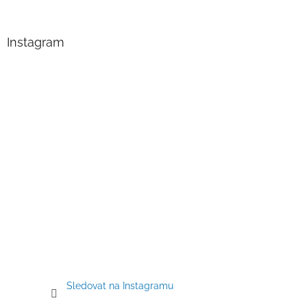
á
p
a
Instagram
t
í
Sledovat na Instagramu