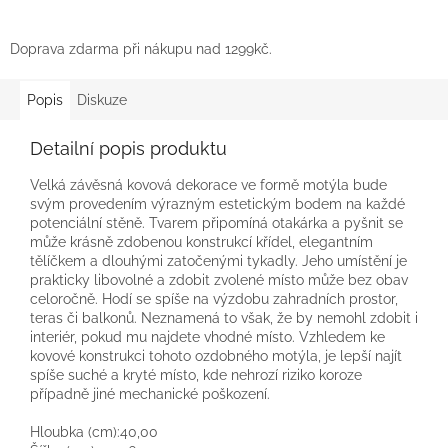
Doprava zdarma při nákupu nad 1299kč.
Popis
Diskuze
Detailní popis produktu
Velká závěsná kovová dekorace ve formě motýla bude
svým provedením výrazným estetickým bodem na každé
potenciální stěně. Tvarem připomíná otakárka a pyšnit se
může krásně zdobenou konstrukcí křídel, elegantním
tělíčkem a dlouhými zatočenými tykadly. Jeho umístění je
prakticky libovolné a zdobit zvolené místo může bez obav
celoročně. Hodí se spíše na výzdobu zahradních prostor,
teras či balkonů. Neznamená to však, že by nemohl zdobit i
interiér, pokud mu najdete vhodné místo. Vzhledem ke
kovové konstrukci tohoto ozdobného motýla, je lepší najít
spíše suché a kryté místo, kde nehrozí riziko koroze
případně jiné mechanické poškození.
Hloubka (cm):
40,00