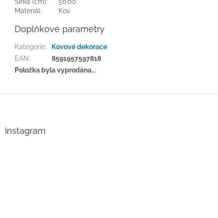
Šířka (cm):
56,00
Materiál:
Kov
Doplňkové parametry
Kategorie
:
Kovové dekorace
EAN
:
8591957597818
Položka byla vyprodána…
Z
á
p
a
Instagram
t
í