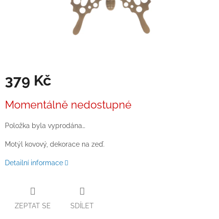
379 Kč
Měrná
Momentálně nedostupné
cena:
Položka byla vyprodána…
Motýl kovový, dekorace na zeď.
Detailní informace
ZEPTAT SE
SDÍLET