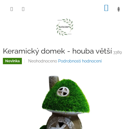
Přejít
NÁKUP
na
obsah
KOŠÍK
Keramický domek - houba větší
3389
Průměrné
Neohodnoceno
Podrobnosti hodnocení
Novinka
hodnocení
produktu
je
0,0
z
5
hvězdiček.