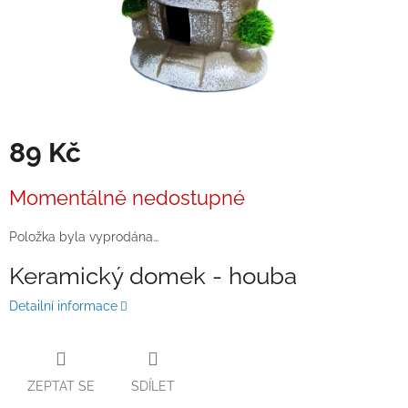
89 Kč
Měrná
Momentálně nedostupné
cena:
Položka byla vyprodána…
Keramický domek - houba
Detailní informace
ZEPTAT SE
SDÍLET