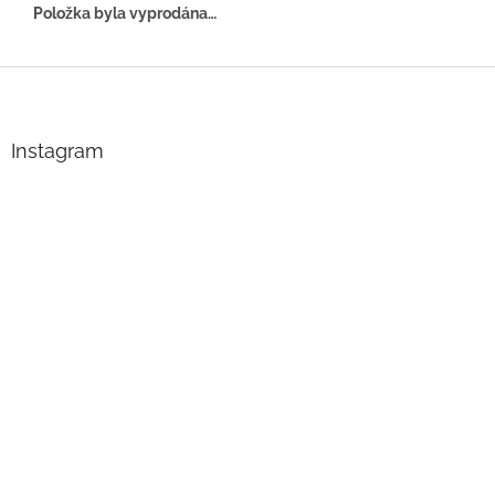
Položka byla vyprodána…
Z
á
p
a
Instagram
t
í