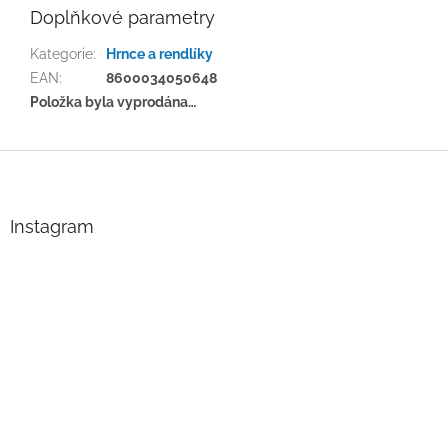
Doplňkové parametry
Kategorie
:
Hrnce a rendlíky
EAN
:
8600034050648
Položka byla vyprodána…
Z
á
p
a
Instagram
t
í