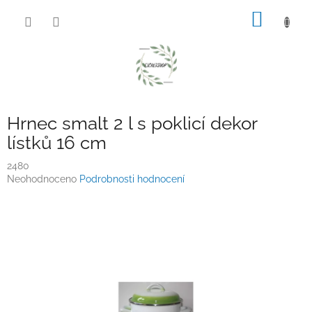
Přejít
NÁKUP
na
obsah
KOŠÍK
Hrnec smalt 2 l s poklicí dekor
lístků 16 cm
2480
Průměrné
Neohodnoceno
Podrobnosti hodnocení
hodnocení
produktu
je
0,0
z
5
hvězdiček.