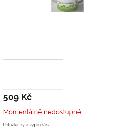
509 Kč
Měrná
Momentálně nedostupné
cena:
Položka byla vyprodána…