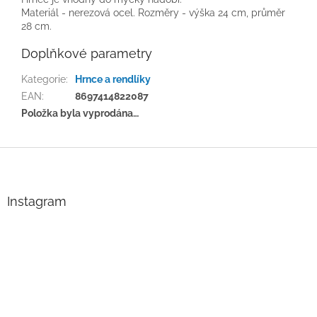
Materiál - nerezová ocel. Rozměry - výška 24 cm, průměr
28 cm.
Doplňkové parametry
Kategorie
:
Hrnce a rendlíky
EAN
:
8697414822087
Položka byla vyprodána…
Z
á
p
a
Instagram
t
í