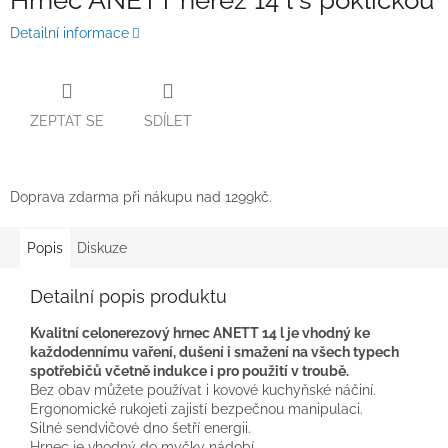
Hrnec ANETT nerez 14 l s pokličkou
Detailní informace
ZEPTAT SE
SDÍLET
Doprava zdarma při nákupu nad 1299kč.
Popis
Diskuze
Detailní popis produktu
Kvalitní celonerezový hrnec ANETT 14 l je vhodný ke
každodennímu vaření, dušení i smažení na všech typech
spotřebičů včetně indukce i pro použití v troubě.
Bez obav můžete používat i kovové kuchyňské náčiní.
Ergonomické rukojeti zajistí bezpečnou manipulaci.
Silné sendvičové dno šetří energii.
Hrnec je vhodný do myčky nádobí.