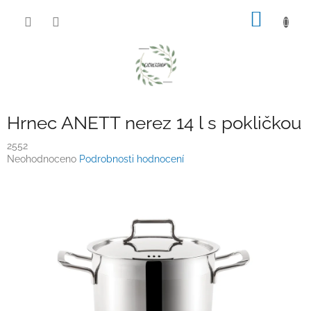
Přejít
NÁKUP
na
obsah
KOŠÍK
Hrnec ANETT nerez 14 l s pokličkou
2552
Průměrné
Neohodnoceno
Podrobnosti hodnocení
hodnocení
produktu
je
0,0
z
5
hvězdiček.