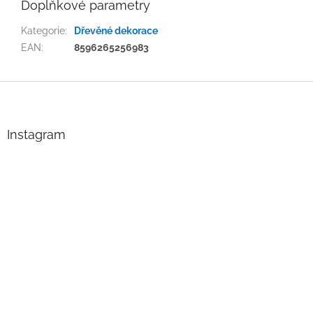
Doplňkové parametry
Kategorie
:
Dřevěné dekorace
EAN
:
8596265256983
Z
á
p
a
Instagram
t
í