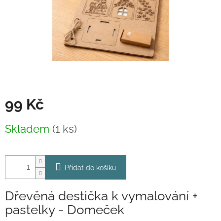
99 Kč
Měrná
Skladem
(1 ks)
cena:
Přidat do košíku
Dřevěná destička k vymalování +
pastelky - Domeček