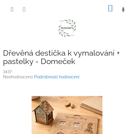
Přejít
NÁKUP
na
obsah
KOŠÍK
Dřevěná destička k vymalování +
pastelky - Domeček
3437
Průměrné
Neohodnoceno
Podrobnosti hodnocení
hodnocení
produktu
je
0,0
z
5
hvězdiček.