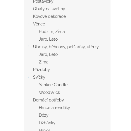
Postavičky
Obaly na květiny
Kovové dekorace
Věnce
Podzim, Zima
Jaro, Léto
Ubrusy, běhouny, polštářky, utěrky
Jaro, Léto
Zima
Přízdoby
Svíčky
Yankee Candle
WoodWick
Domácí potřeby
Hrnce a rendlíky
Dózy
Džbánky
Hrnky