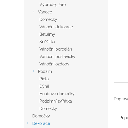
n
Výprodej Jaro
e
Vánoce
l
Domečky
Vánoční dekorace
Betlémy
Sněžítka
Vánoční porcelán
Vánoční postavičky
Vánoční ozdoby
Podzim
Pieta
Dýně
Houbové domečky
Doprava
Podzimní zvířátka
Domečky
Domečky
Popi
Dekorace