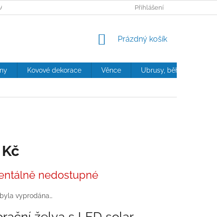
ANY OSOBNÍCH ÚDAJŮ
Přihlášení
NÁKUPNÍ
Prázdný košík
KOŠÍK
iny
Kovové dekorace
Věnce
Ubrusy, běhouny, polštá
 Kč
ntálně nedostupné
 byla vyprodána…
rační želva s LED solar