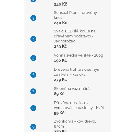
240 Kč
Sensual Plum - dřevěný
knot
240 Kč
Svítící LED skl. koule na
dřevěném podstavci -
Jednorožec
239 Kč
Vonná svíčka ve skle - 260g
190 Kč
Dřevěná truhla s číselným
zámkem - kasička
279 Kč
Skleněná váza - čirá
89 Kč
Dřevěná destička k
vymalování + pastelky - Květ
99 Kč
Zvonkohra - kov, dřevo,
83cm
389 Kč