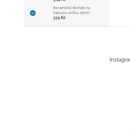
Keramický domek na
čajovou svíčku 16cm
375 Kč
Z
á
p
a
t
Instagr
í