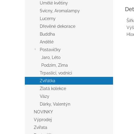
Umělé květiny
Det
Svícny, Aromalampy
Lucerny
Šíř
Dřevěné dekorace
Výš
Buddha
Hlo
Andělé
Postavičky
Jaro, Léto
Podzim, Zima
Trpaslíci, vodníci
Zvířátka
Zlatá kolekce
Vázy
Dárky, Valentýn
NOVINKY
Výprodej
Zvířata