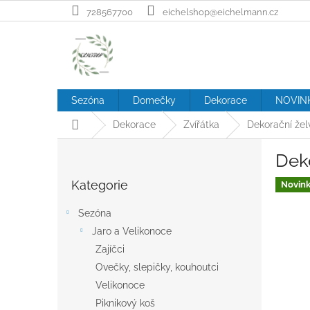
Přejít
728567700
eichelshop@eichelmann.cz
na
obsah
Sezóna
Domečky
Dekorace
NOVIN
Domů
Dekorace
Zvířátka
Dekorační žel
P
Deko
o
Přeskočit
s
Kategorie
kategorie
Novin
t
r
Sezóna
a
Jaro a Velikonoce
n
Zajíčci
n
í
Ovečky, slepičky, kouhoutci
p
Velikonoce
a
Piknikový koš