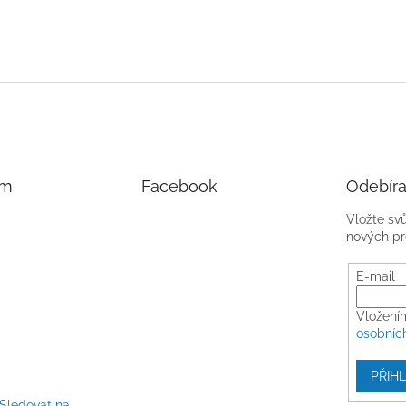
am
Facebook
Odebíra
Vložte sv
nových pr
E-mail
Vložení
osobníc
PŘIHL
Sledovat na