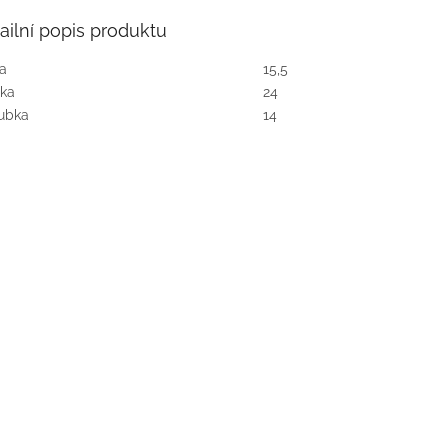
ailní popis produktu
ka
15,5
ka
24
ubka
14