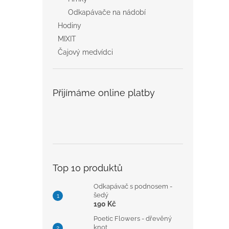
Odkapávače na nádobí
Hodiny
MIXIT
Čajový medvídci
Přijímáme online platby
Top 10 produktů
Odkapávač s podnosem -
šedý
190 Kč
Poetic Flowers - dřevěný
knot