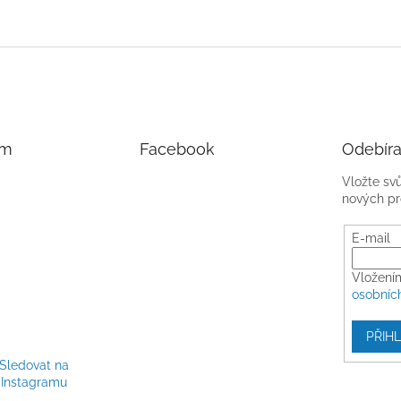
am
Facebook
Odebíra
Vložte sv
nových pr
E-mail
Vložení
osobníc
PŘIHL
Sledovat na
Instagramu