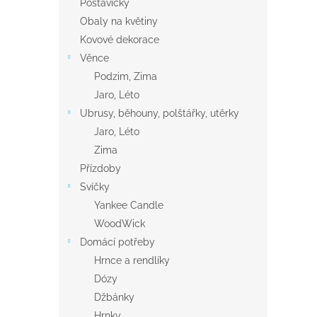
Postavičky
Obaly na květiny
Kovové dekorace
Věnce
Podzim, Zima
Jaro, Léto
Ubrusy, běhouny, polštářky, utěrky
Jaro, Léto
Zima
Přízdoby
Svíčky
Yankee Candle
WoodWick
Domácí potřeby
Hrnce a rendlíky
Dózy
Džbánky
Hrnky