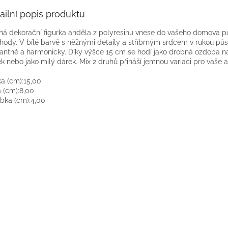
ailní popis produktu
á dekorační figurka anděla z polyresinu vnese do vašeho domova po
hody. V bílé barvě s něžnými detaily a stříbrným srdcem v rukou půs
antně a harmonicky. Díky výšce 15 cm se hodí jako drobná ozdoba na
ek nebo jako milý dárek. Mix 2 druhů přináší jemnou variaci pro vaše 
a (cm):
15,00
a (cm):
8,00
bka (cm):
4,00