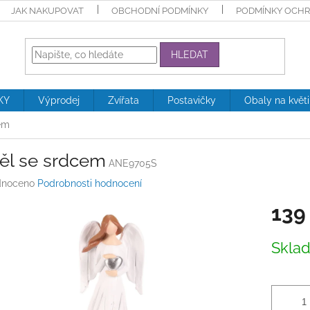
JAK NAKUPOVAT
OBCHODNÍ PODMÍNKY
PODMÍNKY OCHR
HLEDAT
KY
Výprodej
Zvířata
Postavičky
Obaly na květ
em
ěl se srdcem
ANE9705S
né
noceno
Podrobnosti hodnocení
ení
139
tu
Měrná
Skla
cena:
ek.