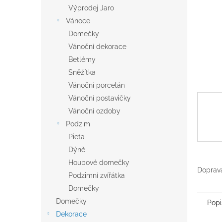
n
Výprodej Jaro
e
Vánoce
l
Domečky
Vánoční dekorace
Betlémy
Sněžítka
Vánoční porcelán
Vánoční postavičky
Vánoční ozdoby
Podzim
Pieta
Dýně
Houbové domečky
Doprava
Podzimní zvířátka
Domečky
Domečky
Popi
Dekorace