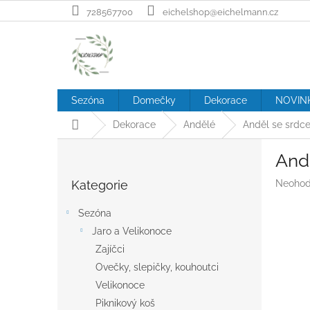
Přejít
728567700
eichelshop@eichelmann.cz
na
obsah
Sezóna
Domečky
Dekorace
NOVIN
Domů
Dekorace
Andělé
Anděl se srdc
P
And
o
Přeskočit
s
Průměr
Kategorie
Neohod
kategorie
t
hodnoc
r
produk
Sezóna
a
je
Jaro a Velikonoce
n
0,0
z
Zajíčci
n
5
í
Ovečky, slepičky, kouhoutci
hvězdič
p
Velikonoce
a
Piknikový koš