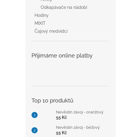
Odkapávače na nádobí
Hodiny
MIXIT
Čajový medvídci
Přijímáme online platby
Top 10 produktů
Nevěstin závoj - oranžový
55 Kč
Nevěstin závoj - béžový
55 Kč