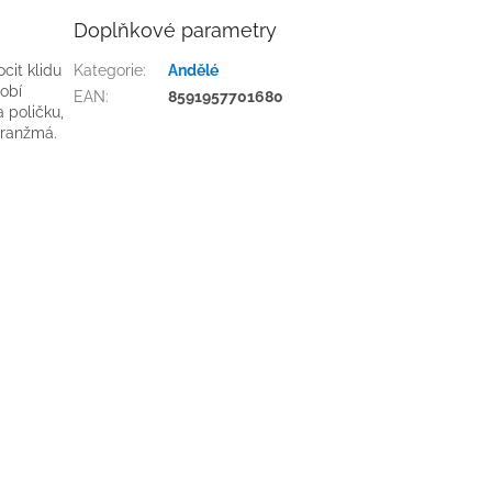
Doplňkové parametry
cit klidu
Kategorie
:
Andělé
obí
EAN
:
8591957701680
 poličku,
aranžmá.