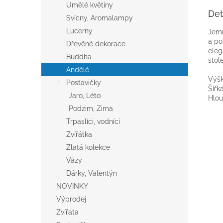
Umělé květiny
Det
Svícny, Aromalampy
Lucerny
Jemn
a po
Dřevěné dekorace
eleg
Buddha
stol
Andělé
Výšk
Postavičky
Šířk
Jaro, Léto
Hlou
Podzim, Zima
Trpaslíci, vodníci
Zvířátka
Zlatá kolekce
Vázy
Dárky, Valentýn
NOVINKY
Výprodej
Zvířata