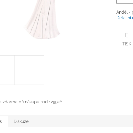
Anděl - 
Detailní
TISK
 zdarma při nákupu nad 1299kč.
s
Diskuze