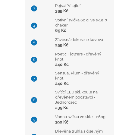
Pejsci "Vítejte"
399 Kč
Votivní svíčka 60 g, ve skle, 7
chaker
69 Kč
Závěsná dekorace kovová
259 Kč
Poetic Flowers - dřevěný
knot
240 Kč
Sensual Plum - dřevěný
knot
240 Kč
Svítící LED skl. koule na
dřevěném podstavci -
Jednorožec
239 Kč
Vonná svíčka ve skle - 260g
190 Kč
Dřevěná truhla s číselným